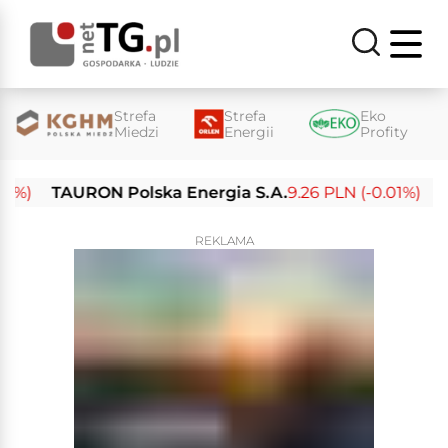
Strefa
Strefa
Eko
Miedzi
Energii
Profity
TAURON Polska Energia S.A.
9.26 PLN (-0.01%)
Enea
REKLAMA