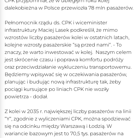
CPK przypomniał, że w ubiegłym roku kolej
dalekobieżna w Polsce przewiozła 78 mln pasażerów.
Pełnomocnik rządu ds. CPK i wiceminister
infrastruktury Maciej Lasek podkreślił, że mimo
wzrostów liczby pasażerów kolei w ostatnich latach,
kolejne wzrosty pasażerskie “są przed nami“. - To
znaczy, że warto inwestować w kolej. Naszym celem
jest skrócenie czasu i poprawa komfortu podróży
oraz przeciwdziałanie wykluczeniu transportowemu.
Będziemy wpisywać się w oczekiwania pasażerów,
planując i budując nową infrastrukturę tak, żeby
pociągi kursujące po liniach CPK nie woziły
powietrza - dodał.
Z kolei w 2035 r. największej liczby pasażerów na linii
“Y“, zgodnie z wyliczeniami CPK, można spodziewać
się na odcinku między Warszawą i Łodzią. W
wariancie bazowym jest to 70,5 tys. pasażerów na