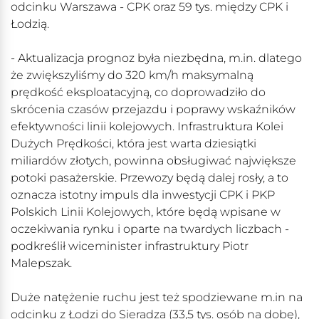
odcinku Warszawa - CPK oraz 59 tys. między CPK i
Łodzią.
- Aktualizacja prognoz była niezbędna, m.in. dlatego
że zwiększyliśmy do 320 km/h maksymalną
prędkość eksploatacyjną, co doprowadziło do
skrócenia czasów przejazdu i poprawy wskaźników
efektywności linii kolejowych. Infrastruktura Kolei
Dużych Prędkości, która jest warta dziesiątki
miliardów złotych, powinna obsługiwać największe
potoki pasażerskie. Przewozy będą dalej rosły, a to
oznacza istotny impuls dla inwestycji CPK i PKP
Polskich Linii Kolejowych, które będą wpisane w
oczekiwania rynku i oparte na twardych liczbach -
podkreślił wiceminister infrastruktury Piotr
Malepszak.
Duże natężenie ruchu jest też spodziewane m.in na
odcinku z Łodzi do Sieradza (33,5 tys. osób na dobę),