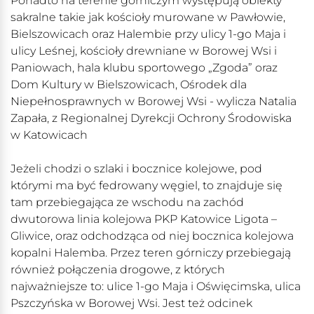
Ponadto na terenie górniczym występują obiekty
sakralne takie jak kościoły murowane w Pawłowie,
Bielszowicach oraz Halembie przy ulicy 1-go Maja i
ulicy Leśnej, kościoły drewniane w Borowej Wsi i
Paniowach, hala klubu sportowego „Zgoda” oraz
Dom Kultury w Bielszowicach, Ośrodek dla
Niepełnosprawnych w Borowej Wsi - wylicza Natalia
Zapała, z Regionalnej Dyrekcji Ochrony Środowiska
w Katowicach
Jeżeli chodzi o szlaki i bocznice kolejowe, pod
którymi ma być fedrowany węgiel, to znajduje się
tam przebiegająca ze wschodu na zachód
dwutorowa linia kolejowa PKP Katowice Ligota –
Gliwice, oraz odchodząca od niej bocznica kolejowa
kopalni Halemba. Przez teren górniczy przebiegają
również połączenia drogowe, z których
najważniejsze to: ulice 1-go Maja i Oświęcimska, ulica
Pszczyńska w Borowej Wsi. Jest też odcinek