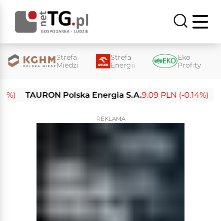
Strefa
Strefa
Eko
Miedzi
Energii
Profity
)
TAURON Polska Energia S.A.
9.09 PLN (-0.14%)
Ene
REKLAMA