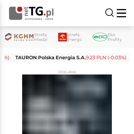
Strefa
Strefa
Eko
Miedzi
Energii
Profity
TAURON Polska Energia S.A.
9.23 PLN (-0.03%)
Enea 
REKLAMA