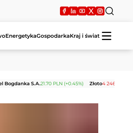
wo
Energetyka
Gospodarka
Kraj i świat
anka S.A.
21.70 PLN (+0.45%)
Złoto
4 246.57 USD (-0.01%