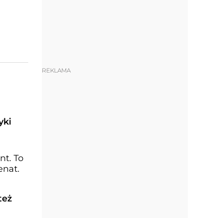
REKLAMA
yki
nt. To
enat.
też