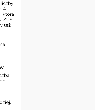
liczby
a 4
, która
 z ZUS
y też
yna
ów
iczba
ego
m
ziej.