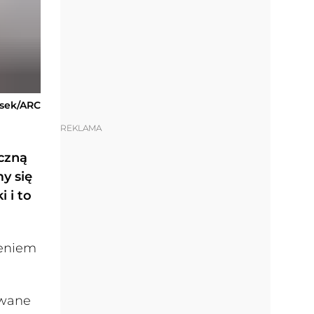
usek/ARC
REKLAMA
eczną
y się
 i to
zeniem
owane