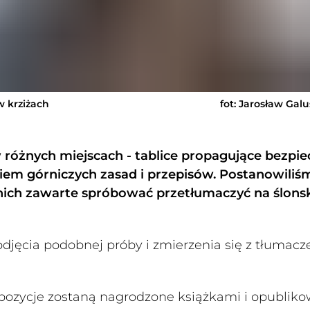
w krziżach
fot: Jarosław Gal
w różnych miejscach - tablice propagujące bezpi
iem górniczych zasad i przepisów. Postanowiliśm
 nich zawarte spróbować przetłumaczyć na ślonski
djęcia podobnej próby i zmierzenia się z tłumac
ropozycje zostaną nagrodzone książkami i opublik