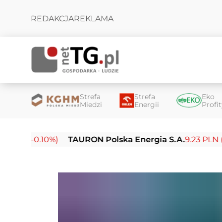
REDAKCJA
REKLAMA
Strefa
Strefa
Eko
Miedzi
Energii
Profi
-0.10%)
TAURON Polska Energia S.A.
9.23 PLN (-0.03%)