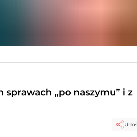
h sprawach „po naszymu” i z
Udos