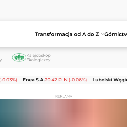
Transformacja od A do Z
Górnict
Kalejdoskop
ty
Ekologiczny
Enea S.A.
20.42 PLN (-0.06%)
Lubelski Węgiel Bogd
REKLAMA