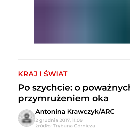
KRAJ I ŚWIAT
Po szychcie: o poważnyc
przymrużeniem oka
Antonina Krawczyk/ARC
2 grudnia 2017, 11:09
źródło: Trybuna Górnicza