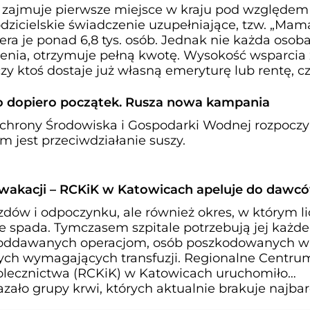
zajmuje pierwsze miejsce w kraju pod względem 
dzicielskie świadczenie uzupełniające, tzw. „Mam
era je ponad 6,8 tys. osób. Jednak nie każda osoba
nia, otrzymuje pełną kwotę. Wysokość wsparcia
czy ktoś dostaje już własną emeryturę lub rentę, cz
i to dopiero początek. Rusza nowa kampania
hrony Środowiska i Gospodarki Wodnej rozpocz
m jest przeciwdziałanie suszy.
wakacji – RCKiK w Katowicach apeluje do dawc
zdów i odpoczynku, ale również okres, w którym l
 spada. Tymczasem szpitale potrzebują jej każd
poddawanych operacjom, osób poszkodowanych w
ych wymagających transfuzji. Regionalne Centru
olecznictwa (RCKiK) w Katowicach uruchomiło
zało grupy krwi, których aktualnie brakuje najbard