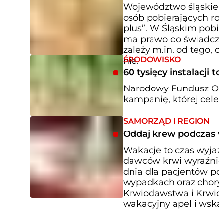
Województwo śląskie 
osób pobierających ro
plus”. W Śląskim pobi
ma prawo do świadcze
zależy m.in. od tego, 
ŚRODOWISKO
nie.
60 tysięcy instalacj
Narodowy Fundusz Oc
kampanię, której cele
SAMORZĄD I REGION
Oddaj krew podczas 
Wakacje to czas wyja
dawców krwi wyraźnie
dnia dla pacjentów 
wypadkach oraz chor
Krwiodawstwa i Krwi
wakacyjny apel i wska