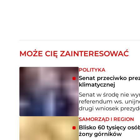
MOŻE CIĘ ZAINTERESOWAĆ
POLITYKA
Senat przeciwko pre
klimatycznej
Senat w środę nie wy
referendum ws. unijne
drugi wniosek prezyde
SAMORZĄD I REGION
Blisko 60 tysięcy os
żony górników