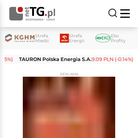
Strefa
Strefa
Eko
Miedzi
Energii
Profity
%)
TAURON Polska Energia S.A.
9.09 PLN (-0.14%)
Ene
REKLAMA