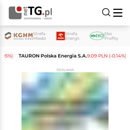
Strefa
Strefa
Eko
Miedzi
Energii
Profity
5%)
TAURON Polska Energia S.A.
9.09 PLN (-0.14%)
En
REKLAMA