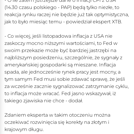
- O ile zatem jutrzejsze dane o inflacji CPI z USA
(14.30 czasu polskiego - PAP) będą tylko niezłe, to
reakcja rynku raczej nie będzie już tak optymistyczna,
jak to było miesiąc temu - powiedział ekspert XTB.
- Co więcej, jeśli listopadowa inflacja z USA nie
zaskoczy mocno niższymi wartościami, to Fed w
swoim przekazie może być bardziej jastrzębi na
najbliższym posiedzeniu, szczególnie, że sygnały z
amerykańskiej gospodarki są mieszane. Inflacja
spada, ale jednocześnie rynek pracy jest mocny, a
tym samym Fed musi sobie zdawać sprawę, że jeśli
za wcześnie zacznie sygnalizować zatrzymanie cyklu,
to inflacja może wracać. Fed jasno wskazywał, iż
takiego zjawiska nie chce - dodał.
Zdaniem eksperta w takim otoczeniu można
oczekiwać rozwinięcia się korekty na złotym i
krajowym długu.