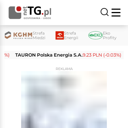
Strefa
Strefa
Eko
Miedzi
Energii
Profity
TAURON Polska Energia S.A.
9.23 PLN (-0.03%)
Enea
REKLAMA