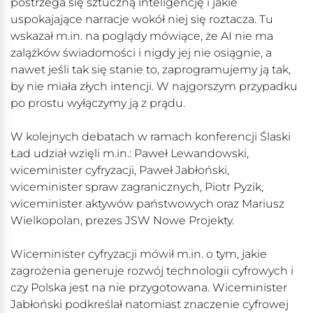
postrzega się sztuczną inteligencję i jakie
uspokajające narracje wokół niej się roztacza. Tu
wskazał m.in. na poglądy mówiące, że AI nie ma
zalążków świadomości i nigdy jej nie osiągnie, a
nawet jeśli tak się stanie to, zaprogramujemy ją tak,
by nie miała złych intencji. W najgorszym przypadku
po prostu wyłączymy ją z prądu.
W kolejnych debatach w ramach konferencji Ślaski
Ład udział wzięli m.in.: Paweł Lewandowski,
wiceminister cyfryzacji, Paweł Jabłoński,
wiceminister spraw zagranicznych, Piotr Pyzik,
wiceminister aktywów państwowych oraz Mariusz
Wielkopolan, prezes JSW Nowe Projekty.
Wiceminister cyfryzacji mówił m.in. o tym, jakie
zagrożenia generuje rozwój technologii cyfrowych i
czy Polska jest na nie przygotowana. Wiceminister
Jabłoński podkreślał natomiast znaczenie cyfrowej