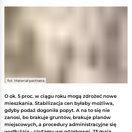
fot: Materiał partnera
O ok. 5 proc. w ciągu roku mogą zdrożeć nowe
mieszkania. Stabilizacja cen byłaby możliwa,
gdyby podaż dogoniła popyt. A na to się nie
zanosi, bo brakuje gruntów, brakuje planów
miejscowych, a procedury administracyjne się
wydłużają - czytamy we wtorkowej, 23 maja,