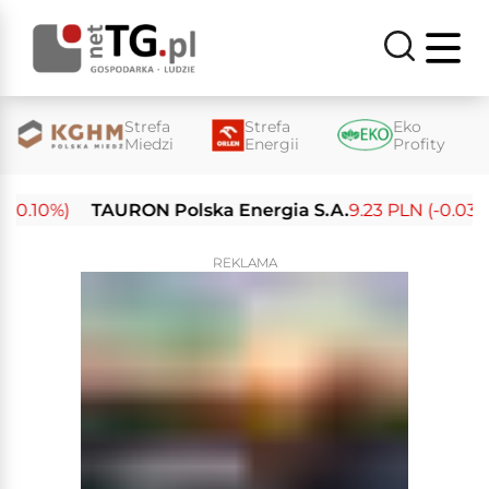
Strefa
Strefa
Eko
Miedzi
Energii
Profity
.10%)
TAURON Polska Energia S.A.
9.23 PLN (-0.03%)
REKLAMA