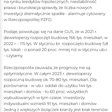
na rynku kredytów hipotecznych, niestabilność
prawa i biurokracja sprawiły, że liczba nowych
inwestycji dramatycznie spadła - alarmuje cytowany
w Rzeczpospolitej PZFD.
Podaje, powołując się na dane GUS, że w 2021 r.
deweloperzy rozpoczęli budowę 166 tys. mieszkań, w
2022 r. - 115 tys. W styczniu br. rozpoczęto budowę 5,8
tys. lokali - o ponad 20 proc. mniej niż w styczniu ub.r.
- czytamy.
Rzeczpospolita zauważa, że prognozy nie są
optymistyczne. W całym 2023 r. deweloperzy
rozpoczną budowę ok. 70-80 tys. mieszkań. Dla
porównania - w ub.r. oddali do użytku 144 tys.
mieszkań i domów - to 60 proc. wszystkich
wybudowanych w tym czasie. Inwestorzy
indywidualni wznieśli 91 tys. mieszkań i domów.
Jedną z większych bolączek branży jest brak terenów