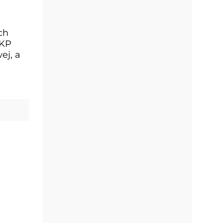
ch
PKP
ej, a