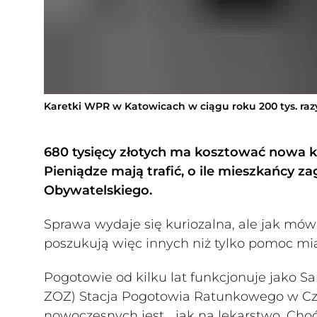
Karetki WPR w Katowicach w ciągu roku 200 tys. ra
680 tysięcy złotych ma kosztować nowa 
Pieniądze mają trafić, o ile mieszkańcy za
Obywatelskiego.
Sprawa wydaje się kuriozalna, ale jak mów
poszukują więc innych niż tylko pomoc mi
Pogotowie od kilku lat funkcjonuje jako S
ZOZ) Stacja Pogotowia Ratunkowego w Częs
nowoczesnych jest… jak na lekarstwo. Choć