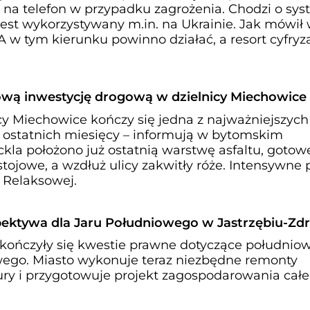
a telefon w przypadku zagrożenia. Chodzi o sy
 jest wykorzystywany m.in. na Ukrainie. Jak mówił
 w tym kierunku powinno działać, a resort cyfryza
wą inwestycję drogową w dzielnicy Miechowice
cy Miechowice kończy się jedna z najważniejszych
 ostatnich miesięcy – informują w bytomskim
ickla położono już ostatnią warstwę asfaltu, gotow
stojowe, a wzdłuż ulicy zakwitły róże. Intensywne 
. Relaksowej.
ektywa dla Jaru Południowego w Jastrzębiu-Zdr
zakończyły się kwestie prawne dotyczące południo
wego. Miasto wykonuje teraz niezbędne remonty
ktury i przygotowuje projekt zagospodarowania cał