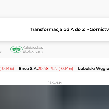
Transformacja od A do Z
Górnict
Kalejdoskop
ty
Ekologiczny
Enea S.A.
20.48 PLN (-0.14%)
Lubelski Węgiel Bogda
REKLAMA