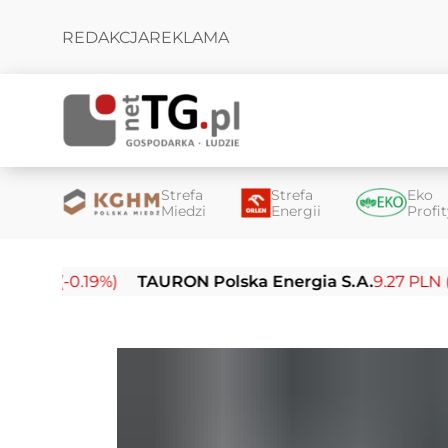
REDAKCJA
REKLAMA
Strefa
Strefa
Eko
Miedzi
Energii
Profi
-0.19%)
TAURON Polska Energia S.A.
9.27 PLN (-0.14%)