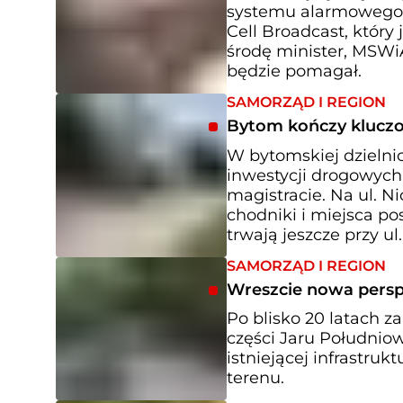
systemu alarmowego n
Cell Broadcast, który
środę minister, MSWiA
będzie pomagał.
SAMORZĄD I REGION
Bytom kończy kluczo
W bytomskiej dzielni
inwestycji drogowych
magistracie. Na ul. N
chodniki i miejsca po
trwają jeszcze przy ul
SAMORZĄD I REGION
Wreszcie nowa persp
Po blisko 20 latach 
części Jaru Południo
istniejącej infrastru
terenu.