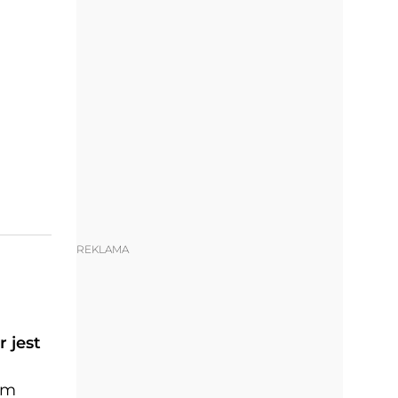
REKLAMA
 jest
em