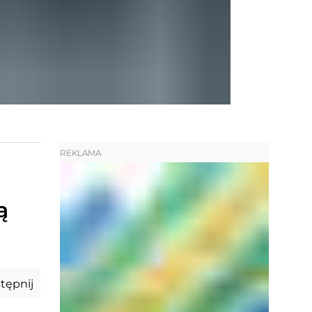
REKLAMA
ą
tępnij