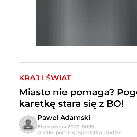
KRAJ I ŚWIAT
Miasto nie pomaga? Pog
karetkę stara się z BO!
Paweł Adamski
19 września 2025, 08:15
źródło: portal gospodarka i ludzie