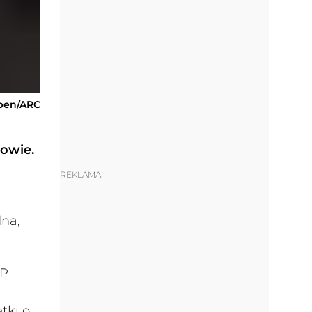
ęben/ARC
owie.
REKLAMA
dna,
SP
tki o