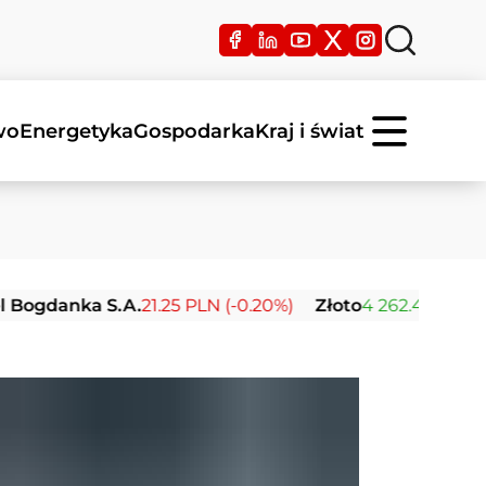
wo
Energetyka
Gospodarka
Kraj i świat
nka S.A.
21.25 PLN (-0.20%)
Złoto
4 262.47 USD (+0.36%)