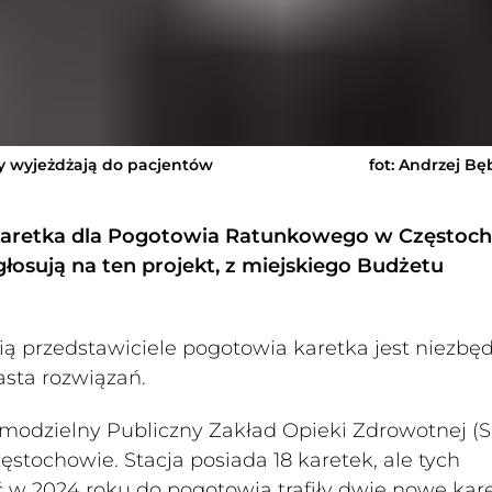
zy wyjeżdżają do pacjentów
fot: Andrzej B
karetka dla Pogotowia Ratunkowego w Częstoch
głosują na ten projekt, z miejskiego Budżetu
ią przedstawiciele pogotowia karetka jest niezbę
asta rozwiązań.
amodzielny Publiczny Zakład Opieki Zdrowotnej (
tochowie. Stacja posiada 18 karetek, ale tych
 w 2024 roku do pogotowia trafiły dwie nowe kare