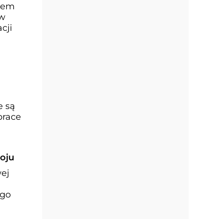
stem
 w
cji
e są
prace
oju
wej
ego