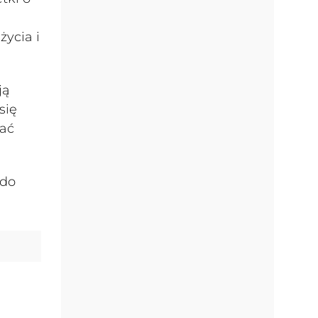
życia i
ją
się
iać
 do