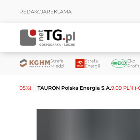
REDAKCJA
REKLAMA
Strefa
Strefa
Eko
Miedzi
Energii
Profi
05%)
TAURON Polska Energia S.A.
9.09 PLN (-0.14%)