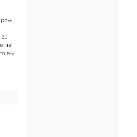
typów
 za
żenia
 miały