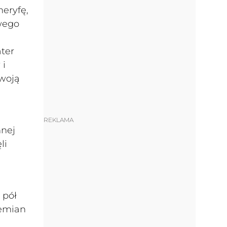
neryfę,
iwego
ter
 i
swoją
REKLAMA
nnej
li
 pół
zemian