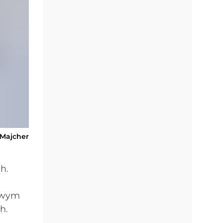
-Majcher
h.
sowym
ch.