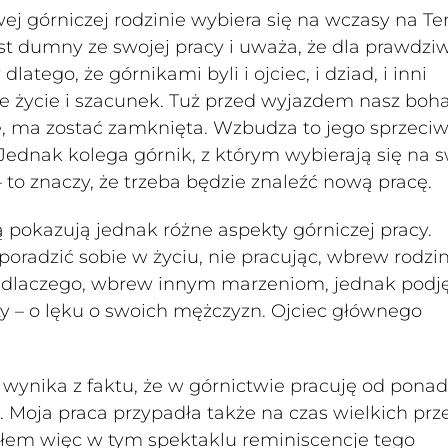
j górniczej rodzinie wybiera się na wczasy na Te
st dumny ze swojej pracy i uważa, że dla prawdz
tego, że górnikami byli i ojciec, i dziad, i inni
e życie i szacunek. Tuż przed wyjazdem nasz boha
je, ma zostać zamknięta. Wzbudza to jego sprzeciw
Jednak kolega górnik, z którym wybierają się na 
to znaczy, że trzeba będzie znaleźć nową pracę.
pokazują jednak różne aspekty górniczej pracy.
i poradzić sobie w życiu, nie pracując, wbrew rodzi
ą, dlaczego, wbrew innym marzeniom, jednak podję
y – o lęku o swoich mężczyzn. Ojciec głównego
wynika z faktu, że w górnictwie pracuję od ponad
t. Moja praca przypadła także na czas wielkich pr
złem więc w tym spektaklu reminiscencje tego