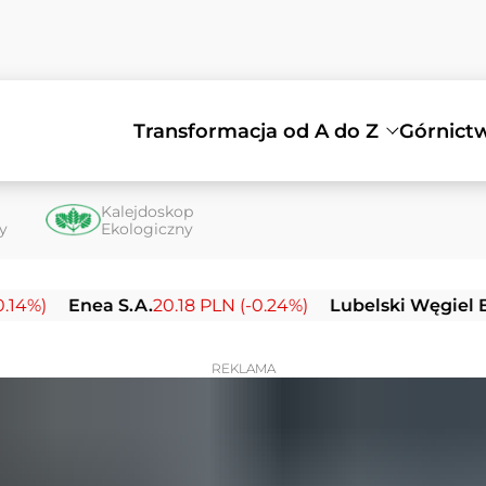
Transformacja od A do Z
Górnict
Kalejdoskop
ty
Ekologiczny
Enea S.A.
20.18 PLN (-0.24%)
Lubelski Węgiel Bogdanka
REKLAMA