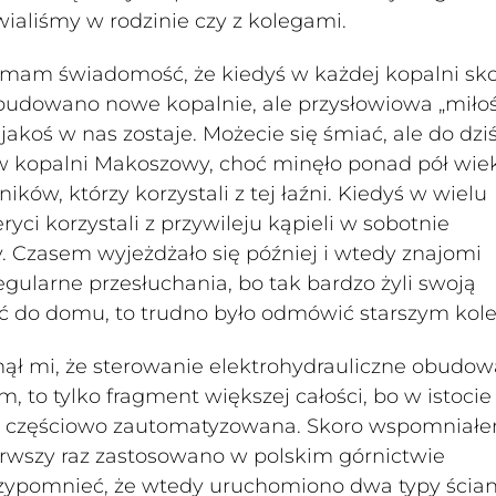
ialiśmy w rodzinie czy z kolegami.
 mam świadomość, że kiedyś w każdej kopalni sk
bo budowano nowe kopalnie, ale przysłowiowa „miło
jakoś w nas zostaje. Możecie się śmiać, ale do dzi
 w kopalni Makoszowy, choć minęło ponad pół wie
ów, którzy korzystali z tej łaźni. Kiedyś w wielu
yci korzystali z przywileju kąpieli w sobotnie
. Czasem wyjeżdżało się później i wtedy znajomi
ularne przesłuchania, bo tak bardzo żyli swoją
cić do domu, to trudno było odmówić starszym kol
ął mi, że sterowanie elektrohydrauliczne obudow
, to tylko fragment większej całości, bo w istocie
iej częściowo zautomatyzowana. Skoro wspomniał
erwszy raz zastosowano w polskim górnictwie
zypomnieć, że wtedy uruchomiono dwa typy ścia