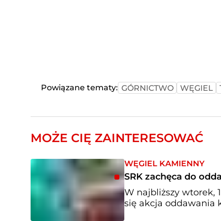
Powiązane tematy:
GÓRNICTWO
WĘGIEL
MOŻE CIĘ ZAINTERESOWAĆ
WĘGIEL KAMIENNY
SRK zachęca do odda
W najbliższy wtorek, 
się akcja oddawania k