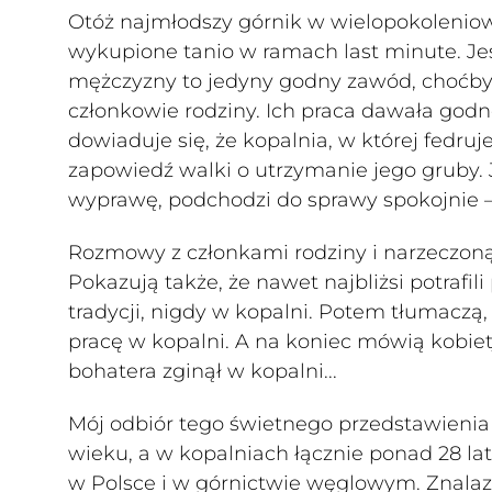
Otóż najmłodszy górnik w wielopokoleniowe
wykupione tanio w ramach last minute. Je
mężczyzny to jedyny godny zawód, choćby dla
członkowie rodziny. Ich praca dawała godn
dowiaduje się, że kopalnia, w której fedru
zapowiedź walki o utrzymanie jego gruby. 
wyprawę, podchodzi do sprawy spokojnie – 
Rozmowy z członkami rodziny i narzeczoną 
Pokazują także, że nawet najbliżsi potrafil
tradycji, nigdy w kopalni. Potem tłumacz
pracę w kopalni. A na koniec mówią kobiet
bohatera zginął w kopalni...
Mój odbiór tego świetnego przedstawienia 
wieku, a w kopalniach łącznie ponad 28 la
w Polsce i w górnictwie węglowym. Znala