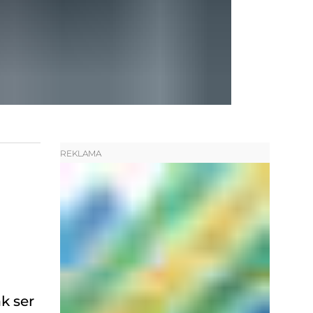
REKLAMA
.
k ser