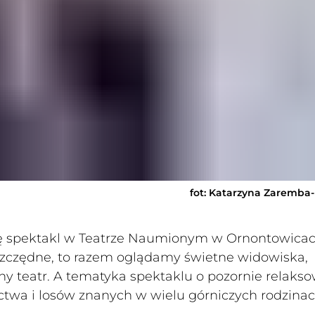
fot: Katarzyna Zaremba
się spektakl w Teatrze Naumionym w Ornontowicac
szczędne, to razem oglądamy świetne widowiska,
alny teatr. A tematyka spektaklu o pozornie relak
ctwa i losów znanych w wielu górniczych rodzina