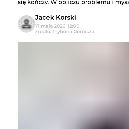
się kończy. W obliczu problemu i myszy
Jacek Korski
17 maja 2026, 12:00
źródło: Trybuna Górnicza