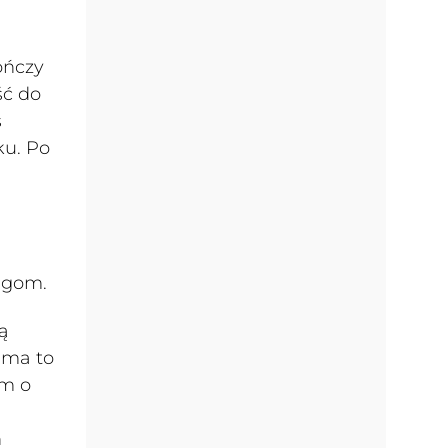
ończy
ść do
ś
ku. Po
egom.
ą
 ma to
em o
n