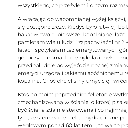
wszystkiego, co przeżyłem i o czym rozmaw
A wracając do wspomnianej wyżej książki,
się dostępne złoże. Kiedyś było łatwiej, 
haka” w swojej pierwszej kopalnianej łaźni 
pamiętam wielu ludzi i zapachy łaźni nr 2
latach spotykałem też emerytowanych górnik
górniczych domach nie było łazienek i emer
przedpołudnie po wyjeździe nocnej zmiany
emeryci urządzali takiemu spóźnionemu reg
kopalnią. Choć chcieliśmy umyć się i wró
Ktoś po moim poprzednim felietonie wytkn
zmechanizowaną w ścianie, o której pisałem
być ściana zdalnie sterowana i co najmn
tym, że sterowanie elektrohydrauliczne pi
węglowym ponad 60 lat temu, to warto pr