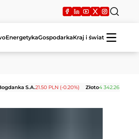
wo
Energetyka
Gospodarka
Kraj i świat
 S.A.
21.50 PLN (-0.20%)
Złoto
4 342.26 USD (0.00%)
S