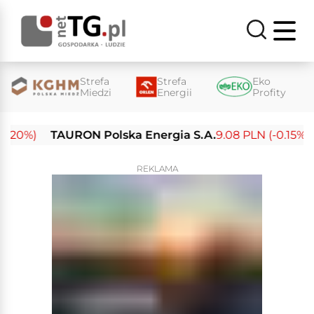
Strefa
Strefa
Eko
Miedzi
Energii
Profity
0%)
TAURON Polska Energia S.A.
9.08 PLN (-0.15%)
En
REKLAMA