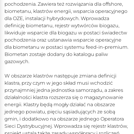
pochodzenia. Zawiera też rozwiązania dla offshore,
biometanu, klastrów energii, wsparcia operacyjnego
dla OZE, instalacji hybrydowych. Wprowadza
definicję biometanu, rejestr wytwórców biogazu,
likwiduje wsparcie dla biogazu w postaci świadectw
pochodzenia oraz ustanawia wsparcie operacyjne
dla biometanu w postaci systemu feed-in-premium.
Biometan zostaje dodany do katalogu paliw
gazowych.
W obszarze klastrów następuje zmiana definicji
klastra, przy czym w jego skład musi wchodzić
przynajmniej jedna jednostka samorządu, a zakres
działalności klastra rozszerza się o magazynowanie
energii. Klastry będą mogły działać na obszarze
jednego powiatu, pięciu sąsiadujących ze sobą
gmin, i dodatkowo na obszarze jednego Operatora
Sieci Dystrybucyjnej. Wprowadza się rejestr klastrów,
projekt ustala także zasady współpracy i rozliczeń