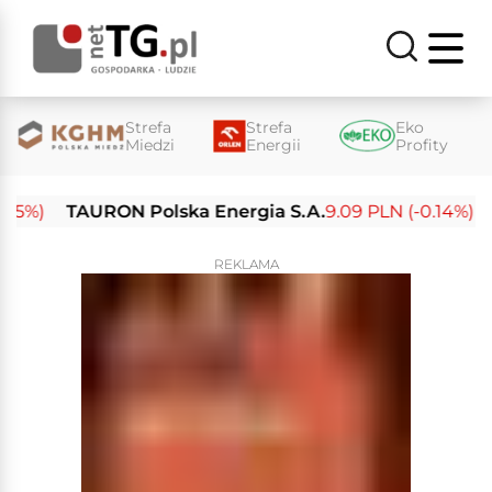
Strefa
Strefa
Eko
Miedzi
Energii
Profity
)
TAURON Polska Energia S.A.
9.09 PLN (-0.14%)
Ene
REKLAMA