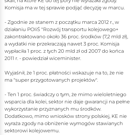
skali, na które KE do tej pory nie wyrażała zgody.
Komisja ma w tej sprawie podjąć decyzję w marcu.
- Zgodnie ze stanem z początku marca 2012 r., w
działaniu POIiŚ "Rozwój transportu kolejowego+
zakontraktowano około 36 proc. środków (7,2 mld zł),
a wydatki nie przekraczają nawet 3 proc. Komisja
wypłaciła 1 proc. z tych 20 mld zł od 2007 do końca
2011 r. - powiedział wiceminister.
Wyjaśnił, że 1 proc. płatności wskazuje na to, że nie
ma "super przygotowanych projektów".
- Ten 1 proc. świadczy o tym, że mimo wieloletniego
wsparcia dla kolei, sektor nie daje gwarancji na pełne
wykorzystanie przyznanych mu środków.
Dodatkowo, mimo wniosków strony polskiej, KE nie
wyraża zgody na obniżenie wymogów stawianych
sektorowi kolejowemu.