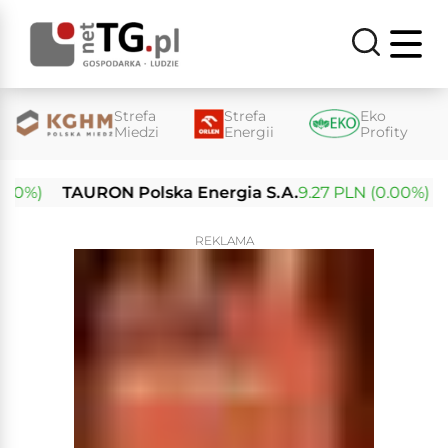
Strefa
Strefa
Eko
Miedzi
Energii
Profity
%)
TAURON Polska Energia S.A.
9.27 PLN (0.00%)
Ene
REKLAMA