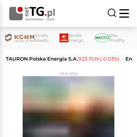
Strefa
Strefa
Eko
Miedzi
Energii
Profity
AURON Polska Energia S.A.
9.23 PLN (-0.03%)
Enea S.A
REKLAMA