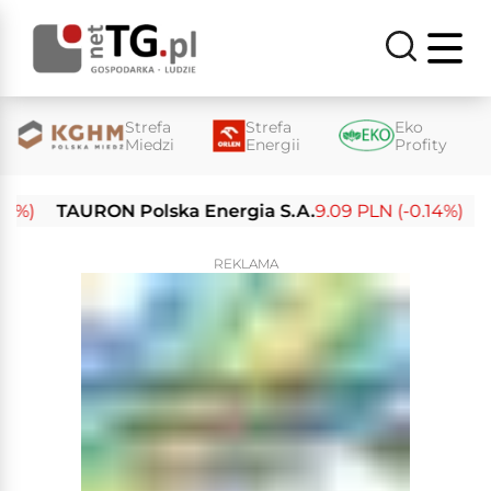
Strefa
Strefa
Eko
Miedzi
Energii
Profity
TAURON Polska Energia S.A.
9.09 PLN (-0.14%)
Enea
REKLAMA