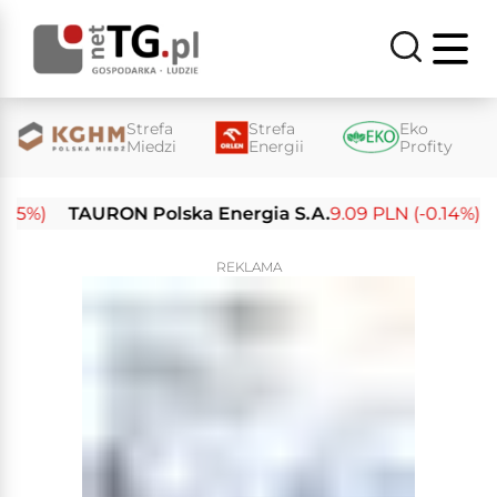
Strefa
Strefa
Eko
Miedzi
Energii
Profity
%)
TAURON Polska Energia S.A.
9.09 PLN (-0.14%)
Ene
REKLAMA