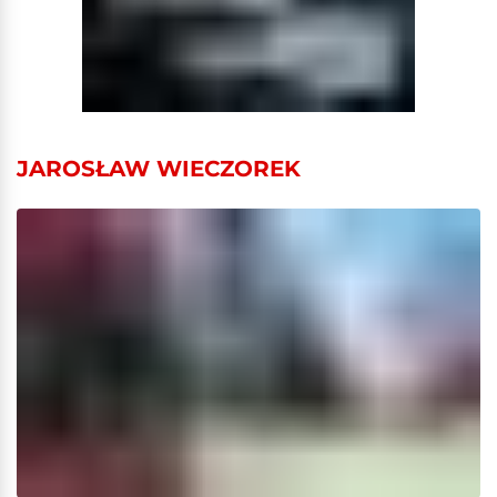
JAROSŁAW WIECZOREK