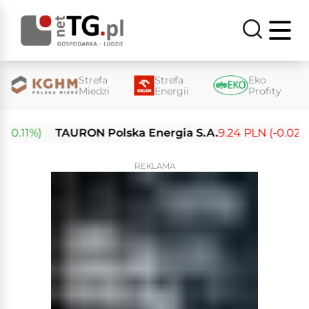
Strefa
Strefa
Eko
Miedzi
Energii
Profity
0.11%)
TAURON Polska Energia S.A.
9.24 PLN (-0.02%)
REKLAMA