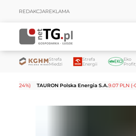
REDAKCJA
REKLAMA
Strefa
Strefa
Eko
Miedzi
Energii
Profi
24%)
TAURON Polska Energia S.A.
9.07 PLN (-0.16%)
E