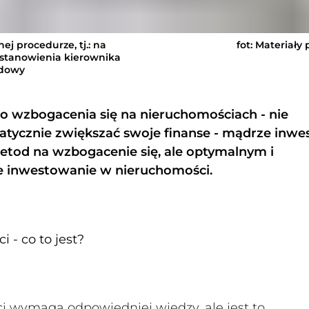
 procedurze, tj.: na
fot: Materiały
ustanowienia kierownika
udowy
go wzbogacenia się na nieruchomościach - nie
atycznie zwiększać swoje finanse - mądrze inwes
metod na wzbogacenie się, ale optymalnym i
e inwestowanie w nieruchomości.
- co to jest?
 wymaga odpowiedniej wiedzy, ale jest to