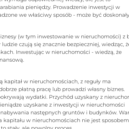
rabiania pieniędzy. Prowadzenie inwestycji w
owadzone we właściwy sposób - może być doskona
biznesy (w tym inwestowanie w nieruchomości) z 
dzie czują się znacznie bezpieczniej, wiedząc, ż
kach. Inwestując w nieruchomości - wiedzą, że
inansową.
ą kapitał w nieruchomościach, z reguły ma
brze płatną pracę lub prowadzi własny biznes.
pokrywają wydatki. Przychód uzyskany z nierucho
ieniądze uzyskane z inwestycji w nieruchomości
 - nabywania następnych gruntów i budynków. Wa
ta kapitału w nieruchomościach nie jest sposobem
 stały, ale powolny proces.