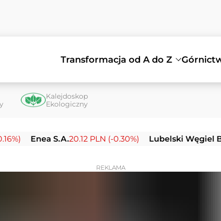
Transformacja od A do Z
Górnict
Kalejdoskop
ty
Ekologiczny
nea S.A.
20.12 PLN (-0.30%)
Lubelski Węgiel Bogdanka
REKLAMA