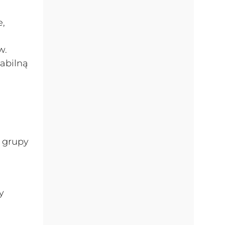
e,
w.
abilną
 grupy
y