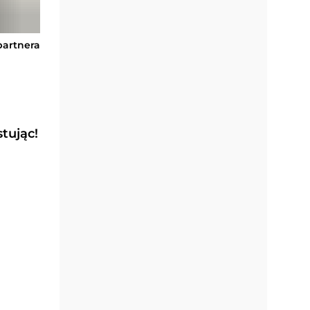
 partnera
tując!