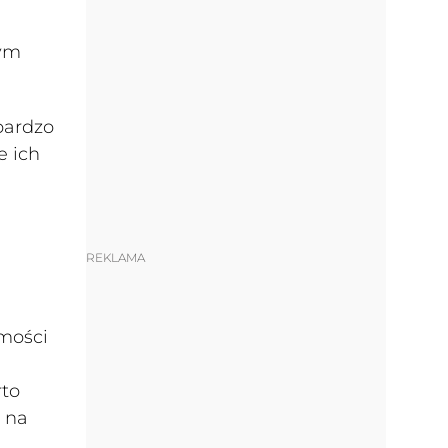
łym
bardzo
e ich
REKLAMA
mości
rto
 na