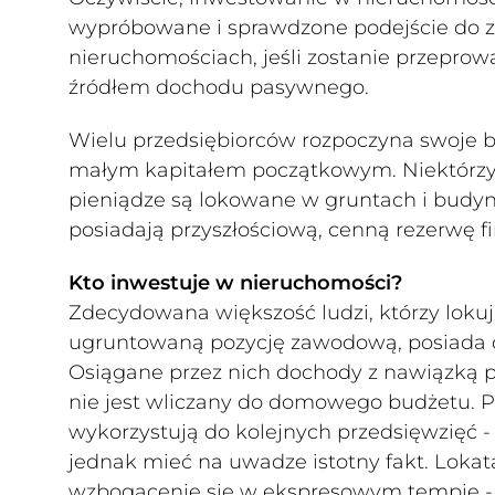
wypróbowane i sprawdzone podejście do za
nieruchomościach, jeśli zostanie przepr
źródłem dochodu pasywnego.
Wielu przedsiębiorców rozpoczyna swoje 
małym kapitałem początkowym. Niektórzy lu
pieniądze są lokowane w gruntach i budyn
posiadają przyszłościową, cenną rezerwę f
Kto inwestuje w nieruchomości?
Zdecydowana większość ludzi, którzy lokuj
ugruntowaną pozycję zawodową, posiada do
Osiągane przez nich dochody z nawiązką 
nie jest wliczany do domowego budżetu. P
wykorzystują do kolejnych przedsięwzięć
jednak mieć na uwadze istotny fakt. Loka
wzbogacenie się w ekspresowym tempie - to