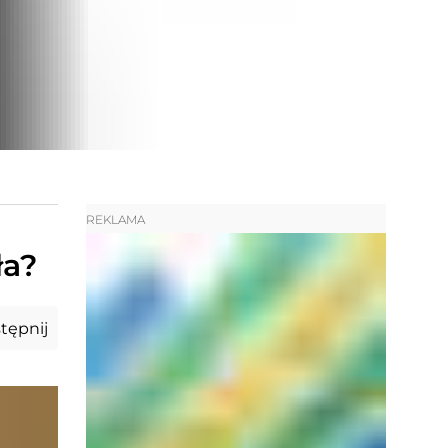
REKLAMA
ła?
tępnij