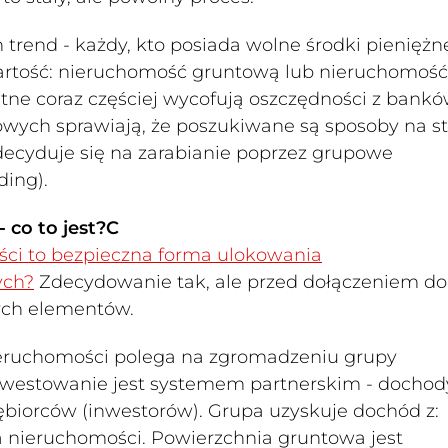
trend - każdy, kto posiada wolne środki pieniężn
wartość: nieruchomość gruntową lub nieruchomość
tne coraz częściej wycofują oszczędności z bankó
wych sprawiają, że poszukiwane są sposoby na st
decyduje się na zarabianie poprzez grupowe
ing).
 co to jest?C
ci to bezpieczna forma ulokowania
ych?
Zdecydowanie tak, ale przed dołączeniem do
ych elementów.
eruchomości polega na zgromadzeniu grupy
nwestowanie jest systemem partnerskim - dochod
biorców (inwestorów). Grupa uzyskuje dochód z:
a nieruchomości. Powierzchnia gruntowa jest