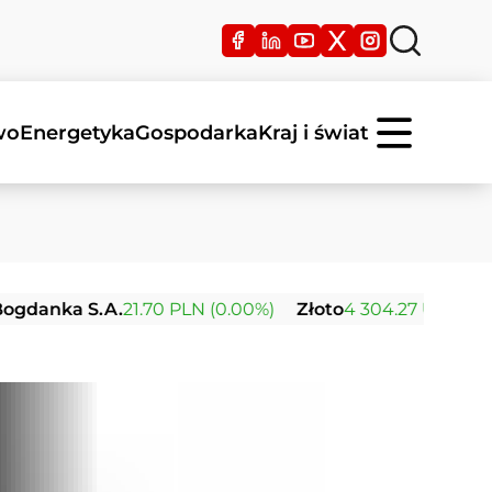
wo
Energetyka
Gospodarka
Kraj i świat
 S.A.
21.70 PLN (0.00%)
Złoto
4 304.27 USD (+1.51%)
Sr