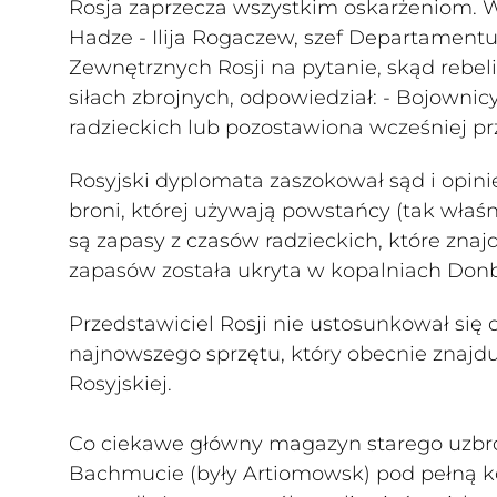
Rosja zaprzecza wszystkim oskarżeniom. We
Hadze - Ilija Rogaczew, szef Departament
Zewnętrznych Rosji na pytanie, skąd rebel
siłach zbrojnych, odpowiedział: - Bojownic
radzieckich lub pozostawiona wcześniej pr
Rosyjski dyplomata zaszokował sąd i opin
broni, której używają powstańcy (tak właśn
są zapasy z czasów radzieckich, które znaj
zapasów została ukryta w kopalniach Donb
Przedstawiciel Rosji nie ustosunkował si
najnowszego sprzętu, który obecnie znajdu
Rosyjskiej.
Co ciekawe główny magazyn starego uzbroj
Bachmucie (były Artiomowsk) pod pełną kon