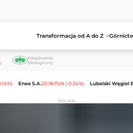
Transformacja od A do Z
Górnict
Kalejdoskop
ty
Ekologiczny
nea S.A.
20.18 PLN (-0.24%)
Lubelski Węgiel Bogdanka
REKLAMA