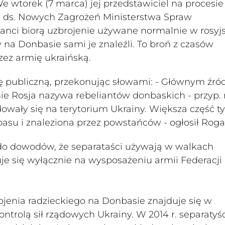
 wtorek (7 marca) jej przedstawiciel na procesie
u ds. Nowych Zagrożeń Ministerstwa Spraw
ianci biorą uzbrojenie używane normalnie w rosyj
y na Donbasie sami je znaleźli. To broń z czasów
zez armię ukraińską.
ię publiczną, przekonując słowami: - Głównym źr
ie Rosja nazywa rebeliantów donbaskich - przyp. r
dowały się na terytorium Ukrainy. Większa część t
asu i znaleziona przez powstańców - ogłosił Rog
ę do dowodów, że separataści używają w walkach
je się wyłącznie na wysposażeniu armii Federacji
enia radzieckiego na Donbasie znajduje się w
trolą sił rządowych Ukrainy. W 2014 r. separatyśc