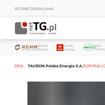
REDAKCJA
REKLAMA
Strefa
Strefa
Eko
Miedzi
Energii
Profi
05%)
TAURON Polska Energia S.A.
9.09 PLN (-0.14%)
E