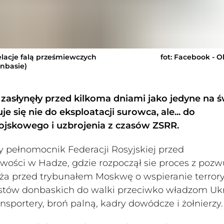
elacje falą prześmiewczych
fot: Facebook - O
nbasie)
asłynęły przed kilkoma dniami jako jedyne na św
się nie do eksploatacji surowca, ale... do
jskowego i uzbrojenia z czasów ZSRR.
ny pełnomocnik Federacji Rosyjskiej przed
ści w Hadze, gdzie rozpoczął sie proces z pozw
arża przed trybunałem Moskwę o wspieranie terror
stów donbaskich do walki przeciwko władzom Uk
ansportery, broń palną, kadry dowódcze i żołnierzy.