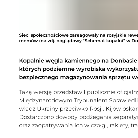
Sieci społecznościowe zareagowały na rosyjskie rew
memów (na zdj. poglądowy "Schemat kopalni" w Do
Kopalnie węgla kamiennego na Donbasie z
których podziemne wyrobiska wykorzystuje 
bezpiecznego magazynowania sprzętu wo
Taką wersję przedstawił publicznie oficjal
Międzynarodowym Trybunałem Sprawiedliwo
władz Ukrainy przeciwko Rosji. Kijów osk
Dostarczono dowody podżegania separaty
oraz zaopatrywania ich w czołgi, rakiety, tr