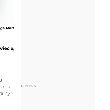
lga Mart
iecie,
u
REKLAMA
yzmu.
rainy