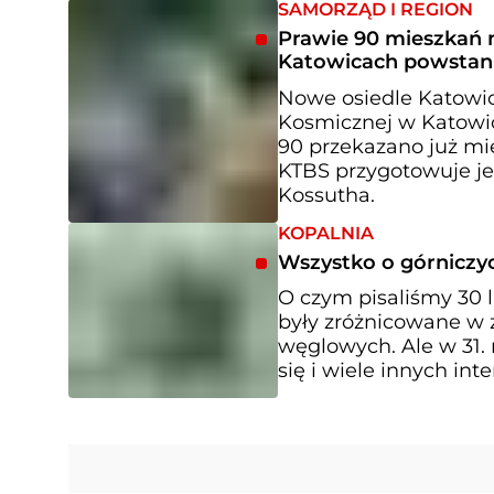
SAMORZĄD I REGION
Prawie 90 mieszkań n
Katowicach powstani
Nowe osiedle Katowi
Kosmicznej w Katowic
90 przekazano już mi
KTBS przygotowuje je
Kossutha.
KOPALNIA
Wszystko o górniczyc
O czym pisaliśmy 30 
były zróżnicowane w z
węglowych. Ale w 31. 
się i wiele innych in