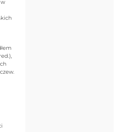
 w
skich
ódłem
ed.),
ych
aczew.
i