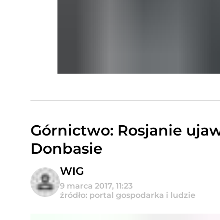
Górnictwo: Rosjanie ujaw
Donbasie
WIG
9 marca 2017, 11:23
źródło: portal gospodarka i ludzie