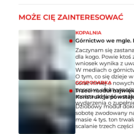
MOŻE CIĘ ZAINTERESOWAĆ
KOPALNIA
Górnictwo we mgle. I 
Zaczynam się zastana
dla kogo. Powie ktoś 
wniosek wynika z uwa
W mediach o górnictw
O tym, co się dzieje 
GOSPODARKA
coraz mniej o nowych
poprawą efektywności
Trzeci moduł najwię
można odnieść wrażeni
Konstrukcja powstaje
wydarzenia o zupełni
Dziobowy moduł doku 
sobotę zwodowany na 
masie 4 tys. ton trwa
scalanie trzech częś