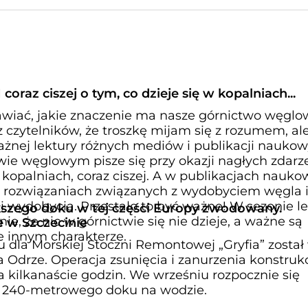
coraz ciszej o tym, co dzieje się w kopalniach...
wiać, jakie znaczenie ma nasze górnictwo węglo
z czytelników, że troszkę mijam się z rozumem, al
żnej lektury różnych mediów i publikacji naukow
ie węglowym pisze się przy okazji nagłych zdarz
w kopalniach, coraz ciszej. A w publikacjach nauk
 rozwiązaniach związanych z wydobyciem węgla 
 wydobycia. Przestało to być ważne! W sezonie l
kszego doku w tej części Europy zwodowany.
e, że nic w górnictwie się nie dzieje, a ważne są
 w Szczecinie
e innym charakterze.
dla Morskiej Stoczni Remontowej „Gryfia” został
Odrze. Operacja zsunięcia i zanurzenia konstrukc
ła kilkanaście godzin. We wrześniu rozpocznie się
ci 240-metrowego doku na wodzie.