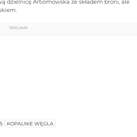
wą dzielnicę Artiomowska ze składem broni, ale
askiem.
REKLAMA
S
KOPALNIE WĘGLA