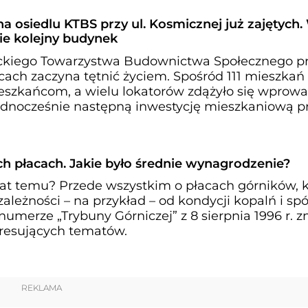
a osiedlu KTBS przy ul. Kosmicznej już zajętych.
e kolejny budynek
ckiego Towarzystwa Budownictwa Społecznego prz
ach zaczyna tętnić życiem. Spośród 111 mieszkań 
eszkańcom, a wielu lokatorów zdążyło się wprowa
dnocześnie następną inwestycję mieszkaniową prz
h płacach. Jakie było średnie wynagrodzenie?
lat temu? Przede wszystkim o płacach górników, 
ależności – na przykład – od kondycji kopalń i sp
numerze „Trybuny Górniczej” z 8 sierpnia 1996 r. z
teresujących tematów.
REKLAMA