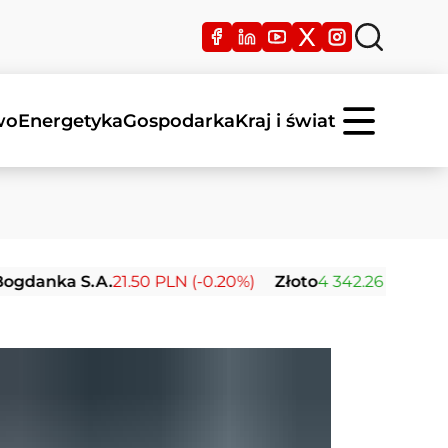
wo
Energetyka
Gospodarka
Kraj i świat
 S.A.
21.50 PLN (-0.20%)
Złoto
4 342.26 USD (0.00%)
S