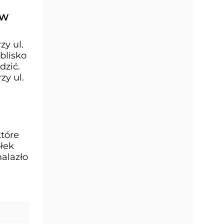
 W
y ul.
blisko
dzić.
y ul.
które
ółek
nalazło