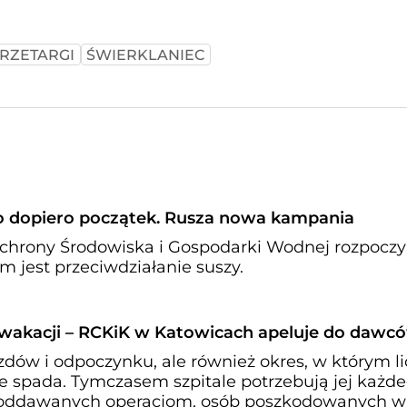
RZETARGI
ŚWIERKLANIEC
i to dopiero początek. Rusza nowa kampania
hrony Środowiska i Gospodarki Wodnej rozpocz
m jest przeciwdziałanie suszy.
wakacji – RCKiK w Katowicach apeluje do dawc
zdów i odpoczynku, ale również okres, w którym l
 spada. Tymczasem szpitale potrzebują jej każd
poddawanych operacjom, osób poszkodowanych w