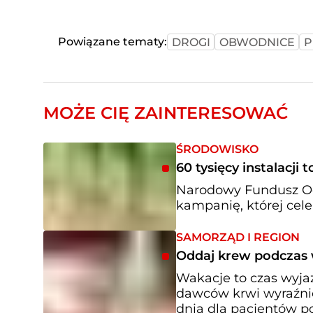
Powiązane tematy:
DROGI
OBWODNICE
P
MOŻE CIĘ ZAINTERESOWAĆ
ŚRODOWISKO
60 tysięcy instalacj
Narodowy Fundusz Oc
kampanię, której cele
SAMORZĄD I REGION
Oddaj krew podczas 
Wakacje to czas wyja
dawców krwi wyraźnie
dnia dla pacjentów 