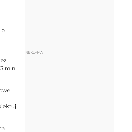
 o
REKLAMA
zez
,3 mln
nowe
jektuj
ca.