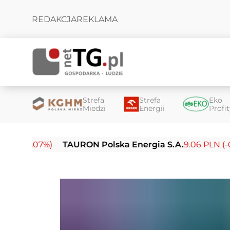
REDAKCJA
REKLAMA
Strefa
Strefa
Eko
Miedzi
Energii
Profi
0.07%)
TAURON Polska Energia S.A.
9.06 PLN (-0.21%)