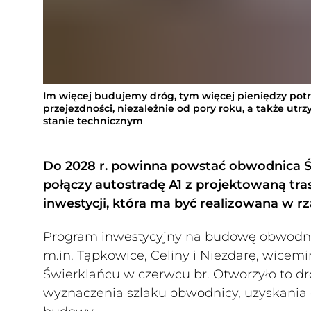
Im więcej budujemy dróg, tym więcej pieniędzy pot
przejezdności, niezależnie od pory roku, a także ut
stanie technicznym
Do 2028 r. powinna powstać obwodnica Świ
połączy autostradę A1 z projektowaną tr
inwestycji, która ma być realizowana w 
Program inwestycyjny na budowę obwodnicy,
m.in. Tąpkowice, Celiny i Niezdarę, wicemi
Świerklańcu w czerwcu br. Otworzyło to d
wyznaczenia szlaku obwodnicy, uzyskania d