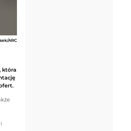
usek/ARC
 która
ntację
fert.
akże
i