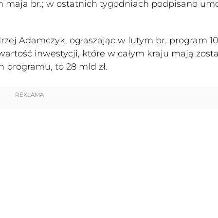
m maja br.; w ostatnich tygodniach podpisano um
drzej Adamczyk, ogłaszając w lutym br. program 1
tość inwestycji, które w całym kraju mają zost
 programu, to 28 mld zł.
REKLAMA