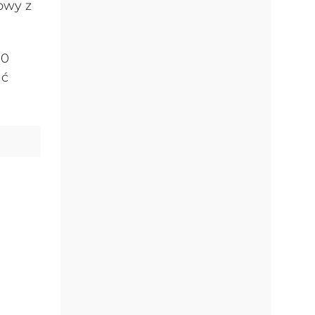
owy z
00
ać