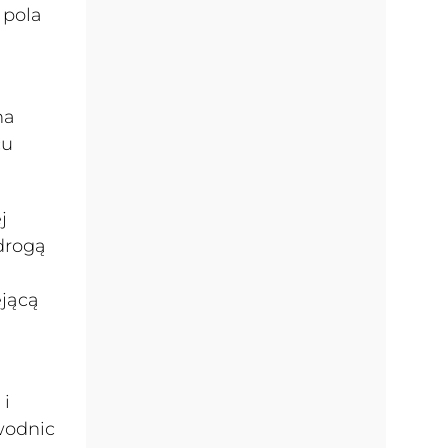
 pola
na
cu
j
drogą
ejącą
 i
wodnic