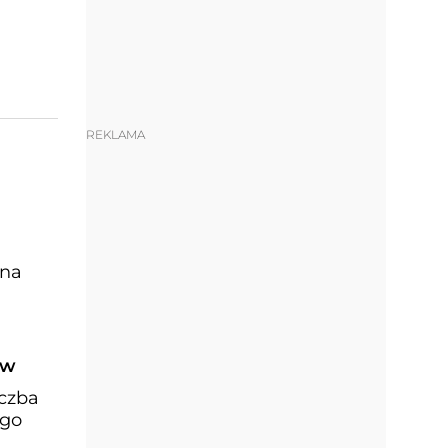
REKLAMA
yna
ów
iczba
ego