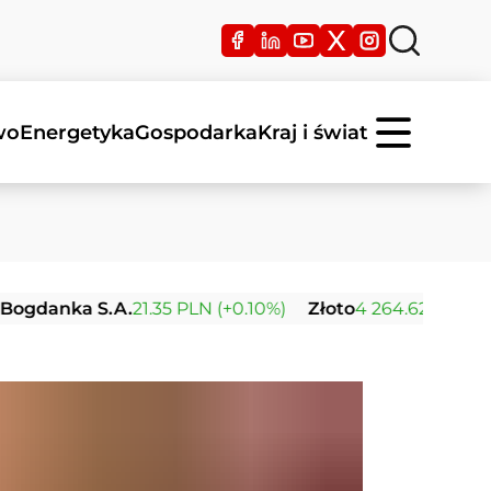
wo
Energetyka
Gospodarka
Kraj i świat
ka S.A.
21.35 PLN (+0.10%)
Złoto
4 264.62 USD (+0.41%)