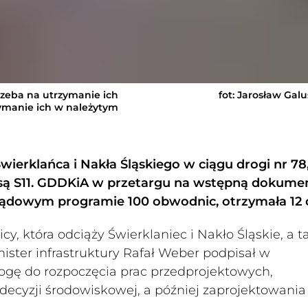
rzeba na utrzymanie ich
fot: Jarosław Gal
rzymanie ich w należytym
erklańca i Nakła Śląskiego w ciągu drogi nr 78,
asą S11. GDDKiA w przetargu na wstępną dokume
rządowym programie 100 obwodnic, otrzymała 12 o
 która odciąży Świerklaniec i Nakło Śląskie, a t
nister infrastruktury Rafał Weber podpisał w
rogę do rozpoczęcia prac przedprojektowych,
ecyzji środowiskowej, a później zaprojektowania 