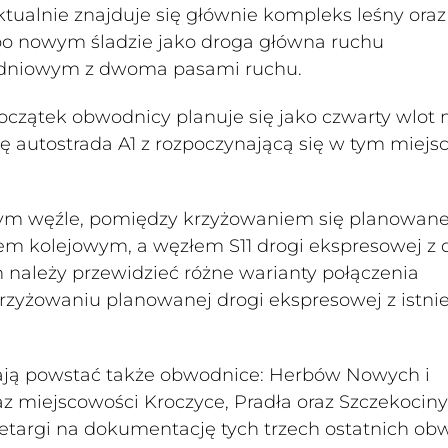
ktualnie znajduje się głównie kompleks leśny oraz
 po nowym śladzie jako droga główna ruchu
ezdniowym z dwoma pasami ruchu.
oczątek obwodnicy planuje się jako czwarty wlot 
ię autostrada A1 z rozpoczynającą się w tym miejs
ym węźle, pomiędzy krzyżowaniem się planowane
łem kolejowym, a węzłem S11 drogi ekspresowej z 
h należy przewidzieć różne warianty połączenia
krzyżowaniu planowanej drogi ekspresowej z istni
ją powstać także obwodnice: Herbów Nowych i
z miejscowości Kroczyce, Pradła oraz Szczekociny
zetargi na dokumentację tych trzech ostatnich ob