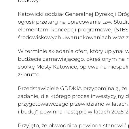
budowy.
Katowicki oddział Generalnej Dyrekcji Dró
ogłosił przetarg na opracowanie tzw. St
elementami koncepcji programowej (STEŚ-
środowiskowych uwarunkowaniach wraz z u
W terminie składania ofert, który upłynął 
budżecie zamawiającego, określonym na nie
spółkę Mosty Katowice, opiewa na niespełna
zł brutto.
Przedstawiciele GDDKiA przypominają, że
zadanie, dla którego proces inwestycyjny 
przygotowawczego przewidziano w latach 20
i buduj", powinna nastąpić w latach 2025-2
Przyjęto, że obwodnica powinna stanowić p