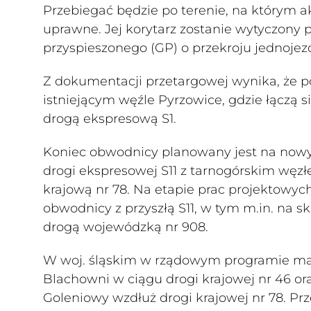
Przebiegać będzie po terenie, na którym a
uprawne. Jej korytarz zostanie wytyczony
przyspieszonego (GP) o przekroju jednoj
Z dokumentacji przetargowej wynika, że p
istniejącym węźle Pyrzowice, gdzie łączą s
drogą ekspresową S1.
Koniec obwodnicy planowany jest na now
drogi ekspresowej S11 z tarnogórskim węz
krajową nr 78. Na etapie prac projektowyc
obwodnicy z przyszłą S11, w tym m.in. na s
drogą wojewódzką nr 908.
W woj. śląskim w rządowym programie ma
Blachowni w ciągu drogi krajowej nr 46 ora
Goleniowy wzdłuż drogi krajowej nr 78. Pr