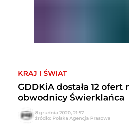
KRAJ I ŚWIAT
GDDKiA dostała 12 ofer
obwodnicy Świerklańca
8 grudnia 2020, 21:57
źródło: Polska Agencja Prasowa