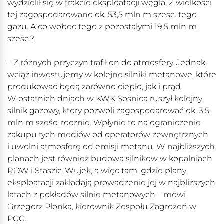
wydzielił się w trakcie eksploatacji węgla. Z wielkości
tej zagospodarowano ok. 53,5 mln m sześc. tego
gazu. A co wobec tego z pozostałymi 19,5 mln m
sześc.?
– Z różnych przyczyn trafił on do atmosfery. Jednak
wciąż inwestujemy w kolejne silniki metanowe, które
produkować będą zarówno ciepło, jak i prąd.
W ostatnich dniach w KWK Sośnica ruszył kolejny
silnik gazowy, który pozwoli zagospodarować ok. 3,5
mln m sześc. rocznie. Wpłynie to na ograniczenie
zakupu tych mediów od operatorów zewnętrznych
i uwolni atmosferę od emisji metanu. W najbliższych
planach jest również budowa silników w kopalniach
ROW i Staszic-Wujek, a więc tam, gdzie plany
eksploatacji zakładają prowadzenie jej w najbliższych
latach z pokładów silnie metanowych – mówi
Grzegorz Plonka, kierownik Zespołu Zagrożeń w
PGG.