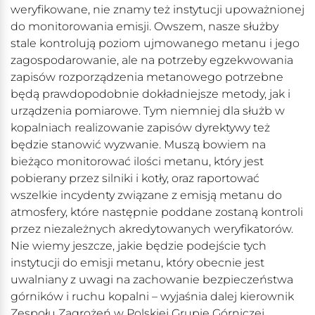
weryfikowane, nie znamy też instytucji upoważnionej
do monitorowania emisji. Owszem, nasze służby
stale kontrolują poziom ujmowanego metanu i jego
zagospodarowanie, ale na potrzeby egzekwowania
zapisów rozporządzenia metanowego potrzebne
będą prawdopodobnie dokładniejsze metody, jak i
urządzenia pomiarowe. Tym niemniej dla służb w
kopalniach realizowanie zapisów dyrektywy też
będzie stanowić wyzwanie. Muszą bowiem na
bieżąco monitorować ilości metanu, który jest
pobierany przez silniki i kotły, oraz raportować
wszelkie incydenty związane z emisją metanu do
atmosfery, które następnie poddane zostaną kontroli
przez niezależnych akredytowanych weryfikatorów.
Nie wiemy jeszcze, jakie będzie podejście tych
instytucji do emisji metanu, który obecnie jest
uwalniany z uwagi na zachowanie bezpieczeństwa
górników i ruchu kopalni – wyjaśnia dalej kierownik
Zespołu Zagrożeń w Polskiej Grupie Górniczej.