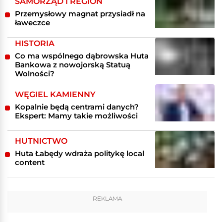
SAMORZĄD I REGION
Przemysłowy magnat przysiadł na
ławeczce
HISTORIA
Co ma wspólnego dąbrowska Huta
Bankowa z nowojorską Statuą
Wolności?
WĘGIEL KAMIENNY
Kopalnie będą centrami danych?
Ekspert: Mamy takie możliwości
HUTNICTWO
Huta Łabędy wdraża politykę local
content
REKLAMA