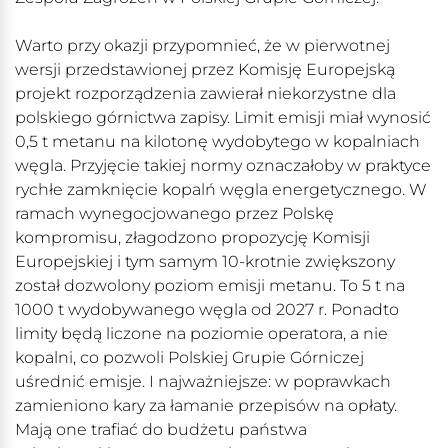
Warto przy okazji przypomnieć, że w pierwotnej
wersji przedstawionej przez Komisję Europejską
projekt rozporządzenia zawierał niekorzystne dla
polskiego górnictwa zapisy. Limit emisji miał wynosić
0,5 t metanu na kilotonę wydobytego w kopalniach
węgla. Przyjęcie takiej normy oznaczałoby w praktyce
rychłe zamknięcie kopalń węgla energetycznego. W
ramach wynegocjowanego przez Polskę
kompromisu, złagodzono propozycję Komisji
Europejskiej i tym samym 10-krotnie zwiększony
został dozwolony poziom emisji metanu. To 5 t na
1000 t wydobywanego węgla od 2027 r. Ponadto
limity będą liczone na poziomie operatora, a nie
kopalni, co pozwoli Polskiej Grupie Górniczej
uśrednić emisje. I najważniejsze: w poprawkach
zamieniono kary za łamanie przepisów na opłaty.
Mają one trafiać do budżetu państwa