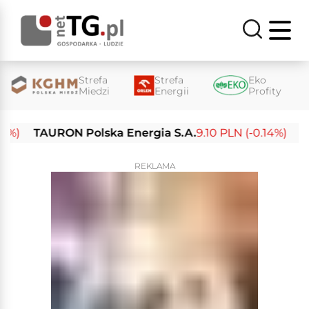
Strefa
Strefa
Eko
Miedzi
Energii
Profity
TAURON Polska Energia S.A.
9.10 PLN (-0.14%)
Enea S
REKLAMA