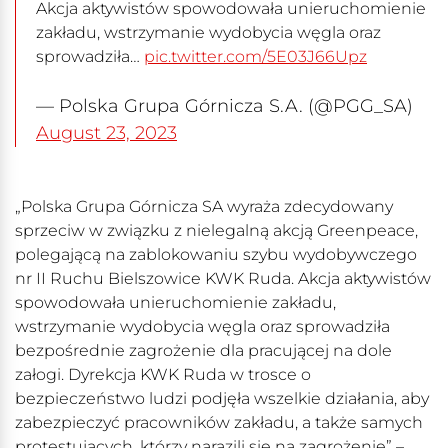
Akcja aktywistów spowodowała unieruchomienie
zakładu, wstrzymanie wydobycia węgla oraz
sprowadziła…
pic.twitter.com/5E03J66Upz
— Polska Grupa Górnicza S.A. (@PGG_SA)
August 23, 2023
„Polska Grupa Górnicza SA wyraża zdecydowany
sprzeciw w związku z nielegalną akcją Greenpeace,
polegającą na zablokowaniu szybu wydobywczego
nr II Ruchu Bielszowice KWK Ruda. Akcja aktywistów
spowodowała unieruchomienie zakładu,
wstrzymanie wydobycia węgla oraz sprowadziła
bezpośrednie zagrożenie dla pracującej na dole
załogi. Dyrekcja KWK Ruda w trosce o
bezpieczeństwo ludzi podjęła wszelkie działania, aby
zabezpieczyć pracowników zakładu, a także samych
protestujących, którzy narazili się na zagrożenie” –