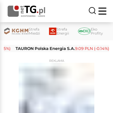
Strefa
Strefa
Eko
Miedzi
Energii
Profity
5%)
TAURON Polska Energia S.A.
9.09 PLN (-0.14%)
En
REKLAMA