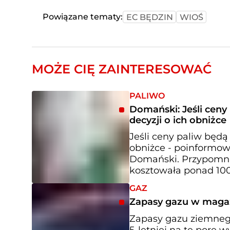
Powiązane tematy:
EC BĘDZIN
WIOŚ
MOŻE CIĘ ZAINTERESOWAĆ
PALIWO
Domański: Jeśli cen
decyzji o ich obniżce
Jeśli ceny paliw będą
obniżce - poinformow
Domański. Przypomni
kosztowała ponad 100
GAZ
Zapasy gazu w magaz
Zapasy gazu ziemneg
5-letniej na tę porę 