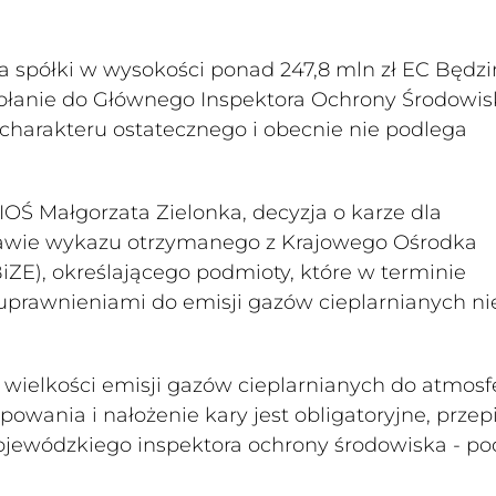
a spółki w wysokości ponad 247,8 mln zł EC Będzi
ołanie do Głównego Inspektora Ochrony Środowis
 charakteru ostatecznego i obecnie nie podlega
OŚ Małgorzata Zielonka, decyzja o karze dla
tawie wykazu otrzymanego z Krajowego Ośrodka
ZE), określającego podmioty, które w terminie
prawnieniami do emisji gazów cieplarnianych ni
a wielkości emisji gazów cieplarnianych do atmosf
powania i nałożenie kary jest obligatoryjne, przep
ojewódzkiego inspektora ochrony środowiska - po