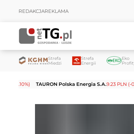
REDAKCJA
REKLAMA
Strefa
Strefa
Eko
Miedzi
Energii
Profi
10%)
TAURON Polska Energia S.A.
9.23 PLN (-0.03%)