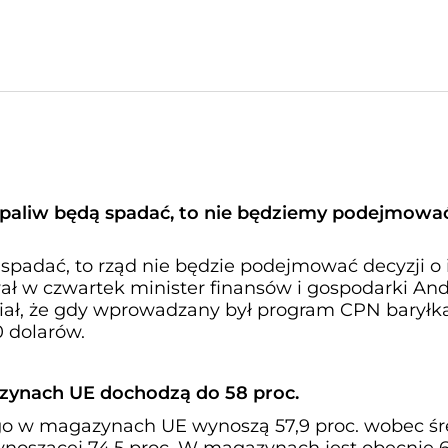
y paliw będą spadać, to nie będziemy podejmowa
 spadać, to rząd nie będzie podejmować decyzji o 
ał w czwartek minister finansów i gospodarki And
ał, że gdy wprowadzany był program CPN baryłk
 dolarów.
ynach UE dochodzą do 58 proc.
o w magazynach UE wynoszą 57,9 proc. wobec śr
wynoszącej 74,5 proc. W magazynach jest obecnie 