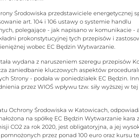
ony Środowiska przedstawiciele energetycznej sp
owanie art. 104 i 106 ustawy o systemie handlu
nych, polegające - jak napisano w komunikacie - 
ładni prokonstytucyjnej tych przepisów i zastoso
 pieniężnej wobec EC Będzin Wytwarzanie.
stała wydana z naruszeniem szeregu przepisów K
cza zaniedbanie kluczowych aspektów procedural
 Strony - podała w poniedziałek EC Będzin. In
dnienia przez WIOŚ wpływu tzw. siły wyższej w tej
atu Ochrony Środowiska w Katowicach, odpowiad
 nałożona na spółkę EC Będzin Wytwarzanie kara 
ji CO2 za rok 2020, jest obligatoryjna, a jej wyso
 pomnożonych przez ponad 100 euro oraz kursu te