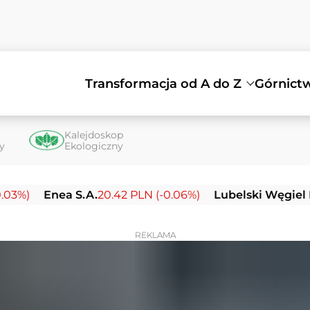
Transformacja od A do Z
Górnict
Kalejdoskop
ty
Ekologiczny
Enea S.A.
20.42 PLN (-0.06%)
Lubelski Węgiel Bogdank
REKLAMA