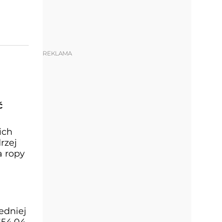
REKLAMA
ć
ich
rzej
a ropy
edniej
654,04