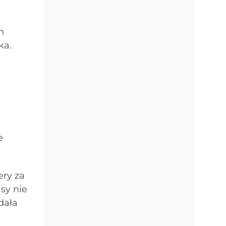
n
ka.
e
ery za
isy nie
dała