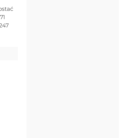
ostać
71
 247