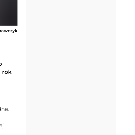
Krawczyk
o
a rok
dne.
ej