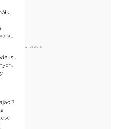
ółki
a
wanie
REKLAMA
odeksu
nych,
ny
ając 7
za
kość
j