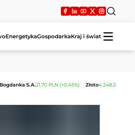
wo
Energetyka
Gospodarka
Kraj i świat
a S.A.
21.70 PLN (+0.45%)
Złoto
4 248.24 USD (+0.03%)