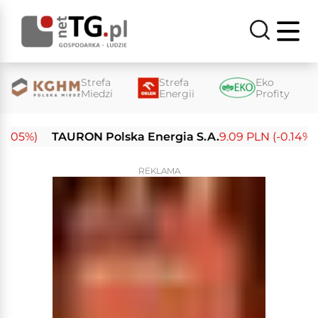
Strefa
Strefa
Eko
Miedzi
Energii
Profity
05%)
TAURON Polska Energia S.A.
9.09 PLN (-0.14%)
E
REKLAMA