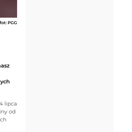
fot: PGG
masz
mych
4 lipca
iny od
ych