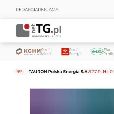
REDAKCJA
REKLAMA
Strefa
Strefa
Eko
Miedzi
Energii
Profi
19%)
TAURON Polska Energia S.A.
9.27 PLN (-0.14%)
E