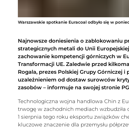
Warszawskie spotkanie Euracoal odbyło się w ponied
Najnowsze doniesienia o zablokowaniu p
strategicznych metali do Unii Europejskie
zachowanie kompetencji górniczych w Eur
Transformacji UE. Zaledwie przed kilkom
Rogala, prezes Polskiej Grupy Górniczej i
uzależnieniem od dostaw surowców krytyc
zasobów – informuje na swojej stronie PG
Technologiczna wojna handlowa Chin z Eur
trwogę w zachodnich mediach wzbudziła d
1 sierpnia tego roku eksportu związków c
kluczowe znaczenie dla przemysłu półprz