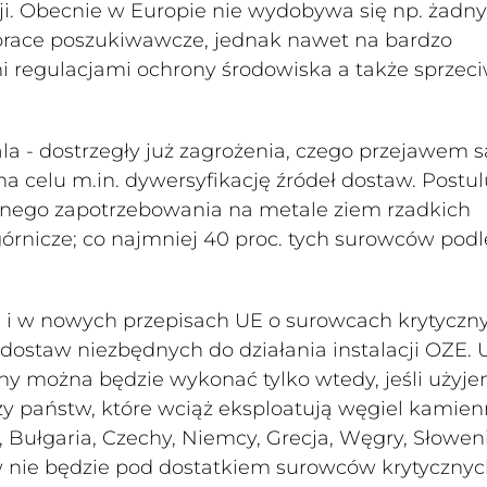
ji. Obecnie w Europie nie wydobywa się np. żadn
 prace poszukiwawcze, jednak nawet na bardzo
mi regulacjami ochrony środowiska a także sprze
a - dostrzegły już zagrożenia, czego przejawem s
 celu m.in. dywersyfikację źródeł dostaw. Postul
rocznego zapotrzebowania na metale ziem rzadkich
órnicze; co najmniej 40 proc. tych surowców pod
ji i w nowych przepisach UE o surowcach krytyczn
staw niezbędnych do działania instalacji OZE. 
ny można będzie wykonać tylko wtedy, jeśli użyj
zy państw, które wciąż eksploatują węgiel kamie
, Bułgaria, Czechy, Niemcy, Grecja, Węgry, Słowen
w nie będzie pod dostatkiem surowców krytycznyc