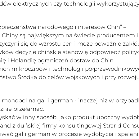
zdów elektrycznych czy technologii wykorzystując
zpieczeństwa narodowego i interesów Chin” –
. Chiny są największym na świecie producentem i
yczyni się do wzrostu cen i może poważnie zakłó
yków decyzje chińskie stanowią odpowiedź polity
ę i Holandię ograniczeń dostaw do Chin
ch mikroczipów i technologii półprzewodnikowyc
ństwo Środka do celów wojskowych i przy rozwoj
y monopol na gal i german - inaczej niż w przypa
cznie przełamać.
zyskać w inny sposób, jako produkt uboczny wydo
rand z duńskiej firmy konsultingowej Strand Consu
wać gal i german w procesie wydobycia i spalani