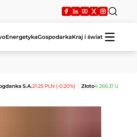
wo
Energetyka
Gospodarka
Kraj i świat
 S.A.
21.25 PLN (-0.20%)
Złoto
4 266.31 USD (+0.45%)
S