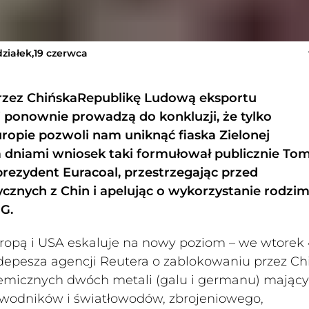
ziałek,19 czerwca
rzez ChińskaRepublikę Ludową eksportu
j ponownie prowadzą do konkluzji, że tylko
opie pozwoli nam uniknąć fiaska Zielonej
a dniami wniosek taki formułował publicznie To
 prezydent Euracoal, przestrzegając przed
znych z Chin i apelując o wykorzystanie rodzi
G.
opą i USA eskaluje na nowy poziom – we wtorek 
epesza agencji Reutera o zablokowaniu przez Ch
hemicznych dwóch metali (galu i germanu) mając
ewodników i światłowodów, zbrojeniowego,