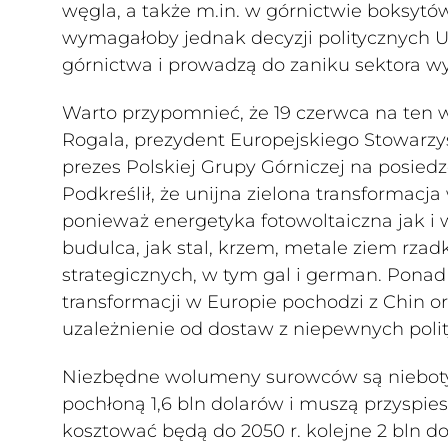
węgla, a także m.in. w górnictwie boksytó
wymagałoby jednak decyzji politycznych U
górnictwa i prowadzą do zaniku sektora 
Warto przypomnieć, że 19 czerwca na ten 
Rogala, prezydent Europejskiego Stowarz
prezes Polskiej Grupy Górniczej na posi
Podkreślił, że unijna zielona transformac
ponieważ energetyka fotowoltaiczna jak i
budulca, jak stal, krzem, metale ziem rzadki
strategicznych, w tym gal i german. Ponad
transformacji w Europie pochodzi z Chin o
uzależnienie od dostaw z niepewnych poli
Niezbędne wolumeny surowców są nieboty
pochłoną 1,6 bln dolarów i muszą przyspies
kosztować będą do 2050 r. kolejne 2 bln