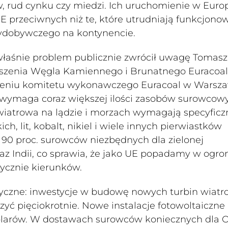
w, rud cynku czy miedzi. Ich uruchomienie w Euro
E przeciwnych niż te, które utrudniają funkcjono
wydobywczego na kontynencie.
właśnie problem publicznie zwrócił uwagę Tomasz
yszenia Węgla Kamiennego i Brunatnego Euracoal
edzeniu komitetu wykonawczego Euracoal w Warsza
ja wymaga coraz większej ilości zasobów surowcow
 wiatrowa na lądzie i morzach wymagają specyfic
ch, lit, kobalt, nikiel i wiele innych pierwiastków
 90 proc. surowców niezbędnych dla zielonej
raz Indii, co sprawia, że jako UE popadamy w ogr
tycznie kierunków.
czne: inwestycje w budowę nowych turbin wiat
zyć pięciokrotnie. Nowe instalacje fotowoltaiczne
 dolarów. W dostawach surowców koniecznych dla 