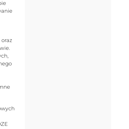
pie
wanie
 oraz
wie.
ych,
znego
omne
rowych
OZE