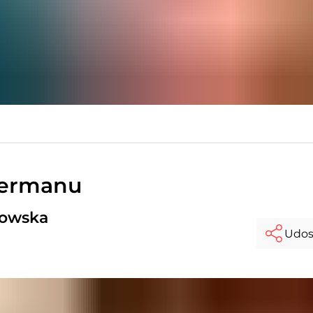
germanu
kowska
Udos