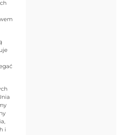
ych
ciwem
ą
uje
legać
ych
Unia
emy
nny
ia,
h i