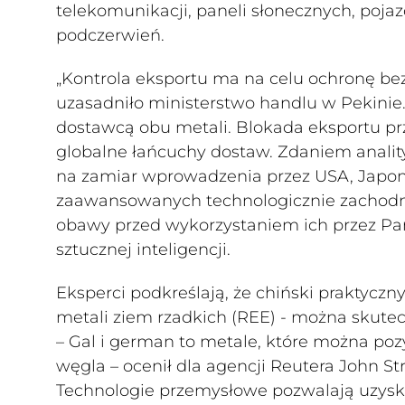
telekomunikacji, paneli słonecznych, poja
podczerwień.
„Kontrola eksportu ma na celu ochronę be
uzasadniło ministerstwo handlu w Pekinie
dostawcą obu metali. Blokada eksportu prz
globalne łańcuchy dostaw. Zdaniem analit
na zamiar wprowadzenia przez USA, Japoni
zaawansowanych technologicznie zachodni
obawy przed wykorzystaniem ich przez Pa
sztucznej inteligencji.
Eksperci podkreślają, że chiński praktyczn
metali ziem rzadkich (REE) - można skute
– Gal i german to metale, które można po
węgla – ocenił dla agencji Reutera John St
Technologie przemysłowe pozwalają uzyski