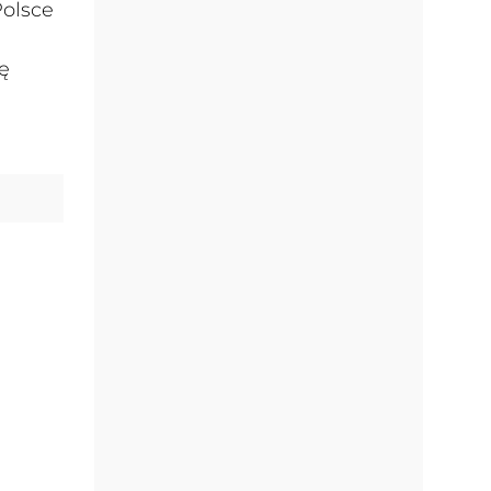
Polsce
ę