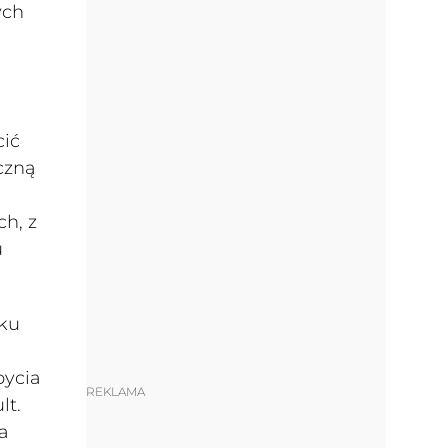
ych
cić
czną
h, z
u
dku
bycia
REKLAMA
lt.
a