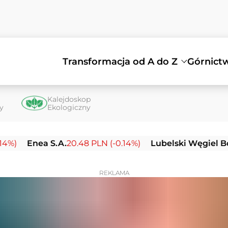
Transformacja od A do Z
Górnict
Kalejdoskop
ty
Ekologiczny
nea S.A.
20.48 PLN (-0.14%)
Lubelski Węgiel Bogdanka
REKLAMA