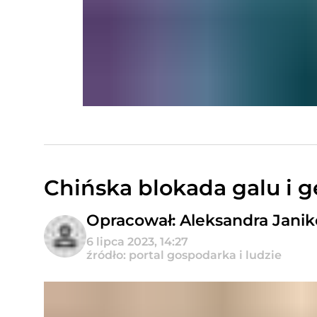
Chińska blokada galu i 
Opracował: Aleksandra Jani
6 lipca 2023, 14:27
źródło: portal gospodarka i ludzie