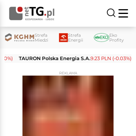
Strefa
Strefa
Eko
Miedzi
Energii
Profity
%)
TAURON Polska Energia S.A.
9.23 PLN (-0.03%)
En
REKLAMA