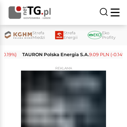
Strefa
Strefa
Eko
Miedzi
Energii
Profity
.19%)
TAURON Polska Energia S.A.
9.09 PLN (-0.14%)
REKLAMA