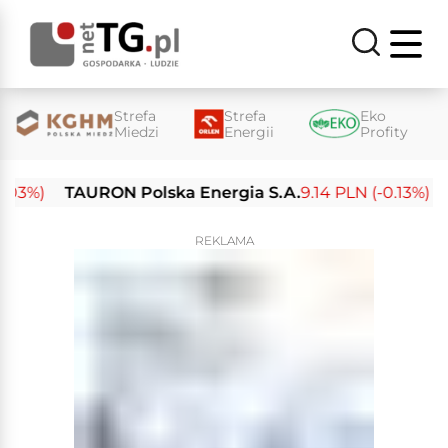
Strefa
Strefa
Eko
Miedzi
Energii
Profity
%)
TAURON Polska Energia S.A.
9.14 PLN (-0.13%)
Ene
REKLAMA