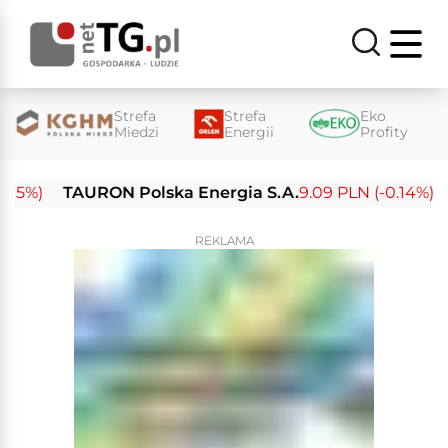
Strefa
Strefa
Eko
Miedzi
Energii
Profity
%)
TAURON Polska Energia S.A.
9.09 PLN (-0.14%)
En
REKLAMA