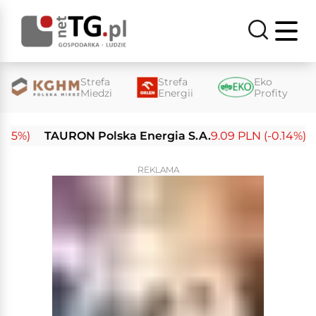
Strefa
Strefa
Eko
Miedzi
Energii
Profity
%)
TAURON Polska Energia S.A.
9.09 PLN (-0.14%)
Ene
REKLAMA