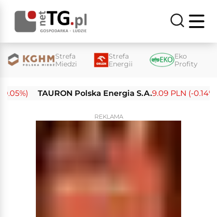
Strefa
Strefa
Eko
Miedzi
Energii
Profity
.05%)
TAURON Polska Energia S.A.
9.09 PLN (-0.14%)
REKLAMA