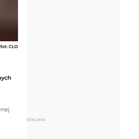
fot: CLO
nych
wnej
REKLAMA