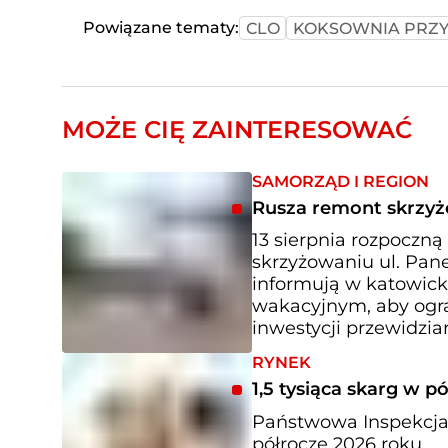
Powiązane tematy:
CLO
KOKSOWNIA PRZ
MOŻE CIĘ ZAINTERESOWAĆ
SAMORZĄD I REGION
Rusza remont skrzyż
13 sierpnia rozpoczną
skrzyżowaniu ul. Pane
informują w katowick
wakacyjnym, aby ogra
inwestycji przewidzia
RYNEK
1,5 tysiąca skarg w p
Państwowa Inspekcja
półrocze 2026 roku.