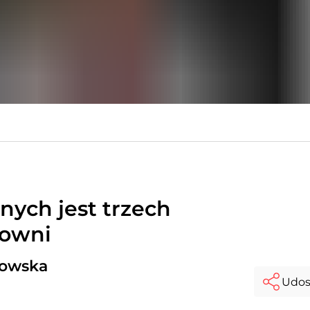
ych jest trzech
sowni
kowska
Udos