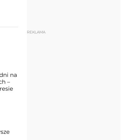
REKLAMA
dni na
ch –
resie
wsze