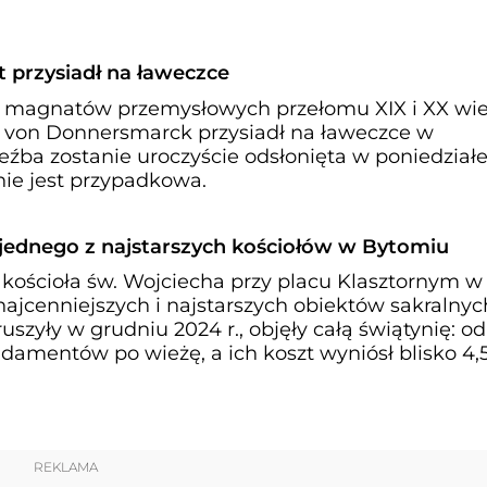
przysiadł na ławeczce
h magnatów przemysłowych przełomu XIX i XX wie
 von Donnersmarck przysiadł na ławeczce w
źba zostanie uroczyście odsłonięta w poniedziałe
 nie jest przypadkowa.
ednego z najstarszych kościołów w Bytomiu
 kościoła św. Wojciecha przy placu Klasztornym w
najcenniejszych i najstarszych obiektów sakralny
ruszyły w grudniu 2024 r., objęły całą świątynię: od
damentów po wieżę, a ich koszt wyniósł blisko 4,
REKLAMA