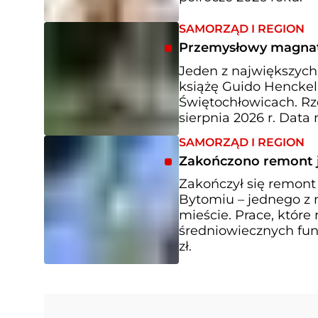
SAMORZĄD I REGION
Przemysłowy magnat 
Jeden z największyc
książę Guido Henckel
Świętochłowicach. Rze
sierpnia 2026 r. Data
SAMORZĄD I REGION
Zakończono remont j
Zakończył się remont
Bytomiu – jednego z 
mieście. Prace, które 
średniowiecznych fun
zł.