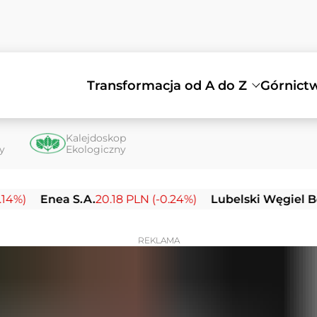
Transformacja od A do Z
Górnict
Kalejdoskop
ty
Ekologiczny
Enea S.A.
20.18 PLN (-0.24%)
Lubelski Węgiel Bogdanka
REKLAMA