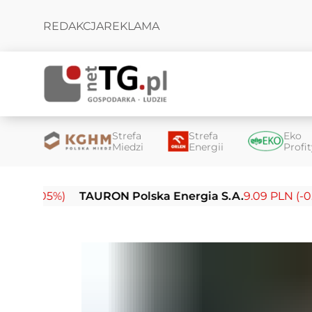
REDAKCJA
REKLAMA
Strefa
Strefa
Eko
Miedzi
Energii
Profi
05%)
TAURON Polska Energia S.A.
9.09 PLN (-0.14%)