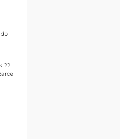
i
 do
k 22
zarce