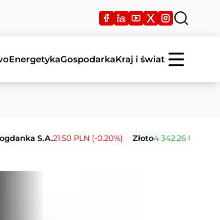
wo
Energetyka
Gospodarka
Kraj i świat
 S.A.
21.50 PLN (-0.20%)
Złoto
4 342.26 USD (0.00%)
S