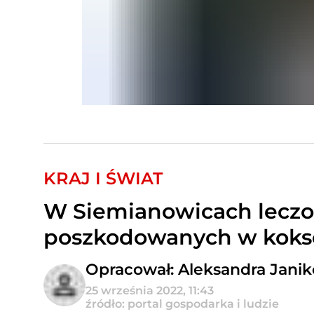
KRAJ I ŚWIAT
W Siemianowicach leczon
poszkodowanych w kok
Opracował: Aleksandra Jani
25 września 2022, 11:43
źródło: portal gospodarka i ludzie