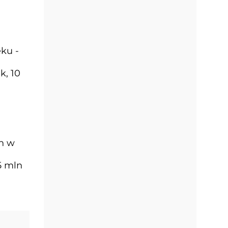
ku -
k, 10
ch w
5 mln