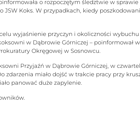
informowała o rozpoczętym śledztwie w sprawie
do JSW Koks. W przypadkach, kiedy poszkodowan
 celu wyjaśnienie przyczyn i okoliczności wybuchu
 koksowni w Dąbrowie Górniczej – poinformował w
Prokuratury Okręgowej w Sosnowcu.
owni Przyjaźń w Dąbrowie Górniczej, w czwarte
o zdarzenia miało dojść w trakcie pracy przy krus
iało panować duże zapylenie.
cowników.