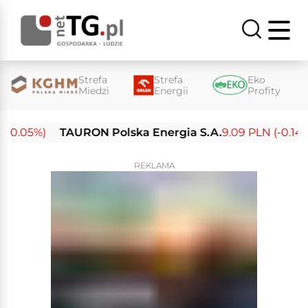
Strefa
Strefa
Eko
Miedzi
Energii
Profity
0.05%)
TAURON Polska Energia S.A.
9.09 PLN (-0.14%)
REKLAMA