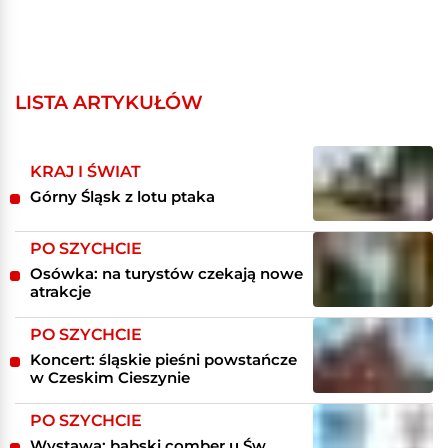
LISTA ARTYKUŁÓW
KRAJ I ŚWIAT
Górny Śląsk z lotu ptaka
PO SZYCHCIE
Osówka: na turystów czekają nowe
atrakcje
PO SZYCHCIE
Koncert: śląskie pieśni powstańcze
w Czeskim Cieszynie
PO SZYCHCIE
Wystawa: babski comber u Św.