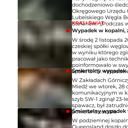
dochodzeniowo-śledc
Okręgowego Urzędu Gó
Lubelskiego Węgla Bo
KRAJ I ŚWIAT
Stefanów. „Podczas 
Wypadek w kopalni, z
W środę 2 listopada 
czeskiej spółki węgl
w wyniku którego zgin
pracował jako techni
poinformowało w sw
Śmiertelny wypadek p
spółki OKD. Wypade
W Zakładach Górnicz
Miedź we wtorek, 28 
komunikacyjnym w ko
szyb SW-1 zginął 23-l
spawacz, był zatrudn
Śmiertelny wypadek 
powołana została
W podziemnej kopal
Queensland doszło do