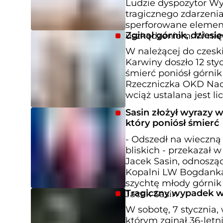
Ludzie dyspozytor W
tragicznego zdarzenia
sperforowane element
Zginął górnik, dziesi
uszkodzeniom. W niew
W należącej do czesk
Karwiny doszło 12 st
śmierć poniósł górnik
Rzeczniczka OKD Naďa
wciąż ustalana jest l
Sasin złożył wyrazy w
który poniósł śmierć
- Odszedł na wieczną 
bliskich - przekazał
Jacek Sasin, odnoszą
Kopalni LW Bogdanka
szychtę młody górnik 
Tragiczny wypadek w 
Jacek Sasin
W sobotę, 7 stycznia
którym zginął 36-letn