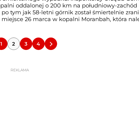
opalni oddalonej o 200 km na południowy-zachód
o tym jak 58-letni górnik został śmiertelnie zran
miejsce 26 marca w kopalni Moranbah, która nal
1
2
3
4
REKLAMA