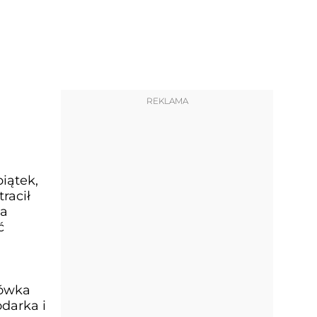
REKLAMA
iątek,
racił
na
ć
iówka
darka i