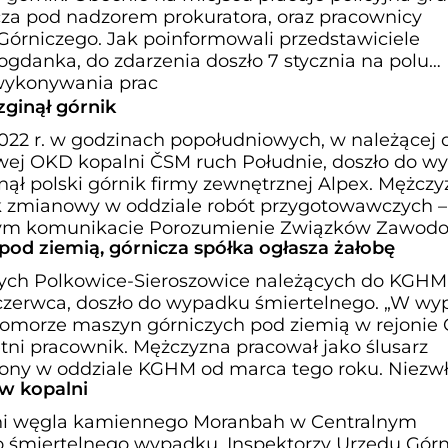
za pod nadzorem prokuratora, oraz pracownicy
rniczego. Jak poinformowali przedstawiciele
gdanka, do zdarzenia doszło 7 stycznia na polu
wykonywania prac
ginął górnik
2022 r. w godzinach popołudniowych, w należącej 
owej OKD kopalni ČSM ruch Południe, doszło do w
ął polski górnik firmy zewnętrznej Alpex. Mężczy
k zmianowy w oddziale robót przygotowawczych –
ym komunikacie Porozumienie Związków Zawod
od ziemią, górnicza spółka ogłasza żałobę
k
ych Polkowice-Sieroszowice należących do KGHM
czerwca, doszło do wypadku śmiertelnego. „W w
morze maszyn górniczych pod ziemią w rejonie 
etni pracownik. Mężczyzna pracował jako ślusarz
iony w oddziale KGHM od marca tego roku. Niezw
w kopalni
ni węgla kamiennego Moranbah w Centralnym
 śmiertelnego wypadku. Inspektorzy Urzędu Gór