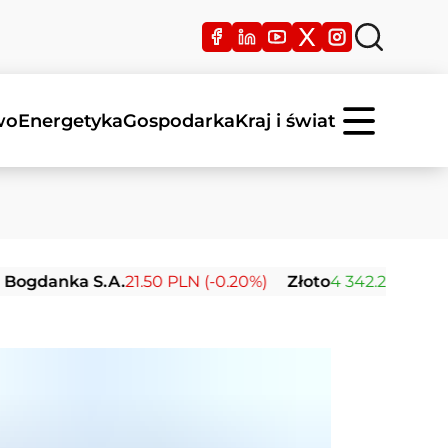
wo
Energetyka
Gospodarka
Kraj i świat
nka S.A.
21.50 PLN (-0.20%)
Złoto
4 342.26 USD (0.00%)