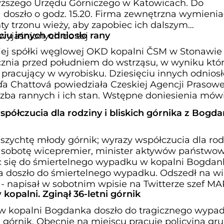
yższego Urzędu Górniczego w Katowicach. Do
 doszło o godz. 15.20. Firma zewnętrzna wymienia
y trzonu wieży, aby zapobiec ich dalszym
ęciu innych odniosło rany
yjaśnionych do tej
iej spółki węglowej OKD kopalni ČSM w Stonawie
ycznia przed południem do wstrząsu, w wyniku któ
 pracujący w wyrobisku. Dziesięciu innych odniosł
 Chattová powiedziała Czeskiej Agencji Prasowej
iczba rannych i ich stan. Wstępne doniesienia mów
spółczucia dla rodziny i bliskich górnika z Bogda
szychtę młody górnik; wyrazy współczucia dla rodz
 w sobotę wicepremier, minister aktywów państwo
c się do śmiertelnego wypadku w kopalni Bogdan
 doszło do śmiertelnego wypadku. Odszedł na w
- napisał w sobotnim wpisie na Twitterze szef MA
kopalni. Zginął 36-letni górnik
, w kopalni Bogdanka doszło do tragicznego wypa
i górnik. Obecnie na miejscu pracuje policyjna gr