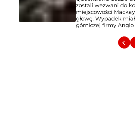
zostali wezwani do k
miejscowości Mackay p
głowę. Wypadek miał 
górniczej firmy Anglo