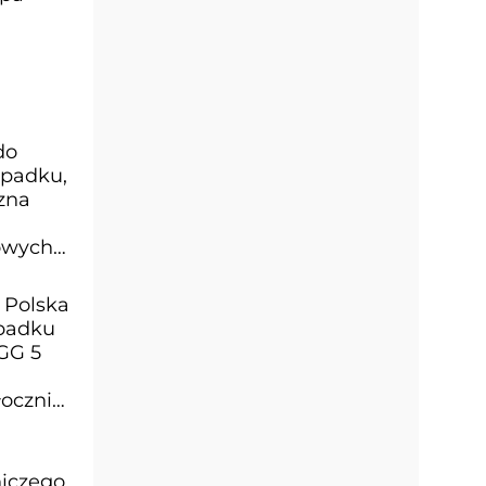
do
ypadku,
zna
owych
 Polska
ypadku
GG 5
łocznie
niczego