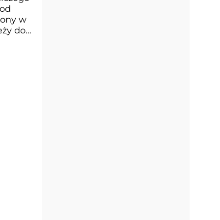
 od
iony w
eży do