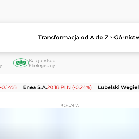
Transformacja od A do Z
Górnict
Kalejdoskop
ty
Ekologiczny
Enea S.A.
20.18 PLN (-0.24%)
Lubelski Węgiel Bogda
REKLAMA