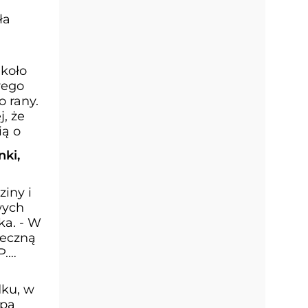
ła
 koło
rego
o rany.
, że
ią o
nki,
iny i
wych
ka. - W
ieczną
P.
dku, w
upa