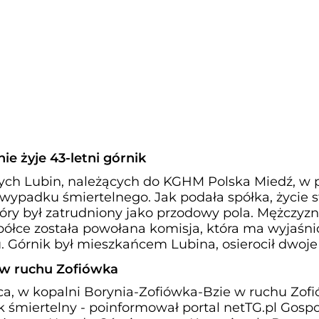
e żyje 43-letni górnik
ch Lubin, należących do KGHM Polska Miedź, w p
 wypadku śmiertelnego. Jak podała spółka, życie st
tóry był zatrudniony jako przodowy pola. Mężczyz
półce została powołana komisja, która ma wyjaśni
. Górnik był mieszkańcem Lubina, osierocił dwoje
 w ruchu Zofiówka
wca, w kopalni Borynia-Zofiówka-Bzie w ruchu Zof
 śmiertelny - poinformował portal netTG.pl Gospo