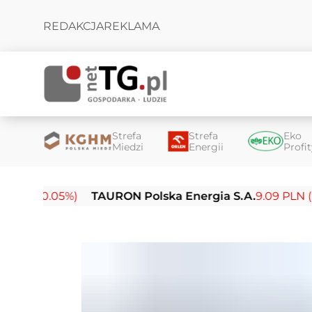
REDAKCJA
REKLAMA
Strefa
Strefa
Eko
Miedzi
Energii
Profi
-0.05%)
TAURON Polska Energia S.A.
9.09 PLN (-0.14%)