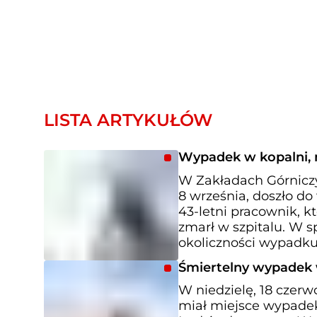
LISTA ARTYKUŁÓW
Wypadek w kopalni, ni
W Zakładach Górniczy
8 września, doszło do
43-letni pracownik, k
zmarł w szpitalu. W s
okoliczności wypadku
Śmiertelny wypadek
W niedzielę, 18 czer
miał miejsce wypadek