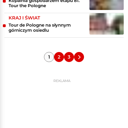
Kopalnia gospodarzem etapu 81.
Tour the Pologne
KRAJ I ŚWIAT
Tour de Pologne na słynnym
górniczym osiedlu
1
2
3
REKLAMA