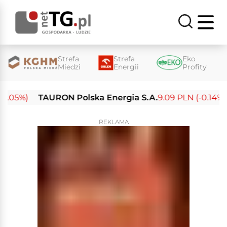
Strefa
Strefa
Eko
Miedzi
Energii
Profity
.05%)
TAURON Polska Energia S.A.
9.09 PLN (-0.14%)
REKLAMA