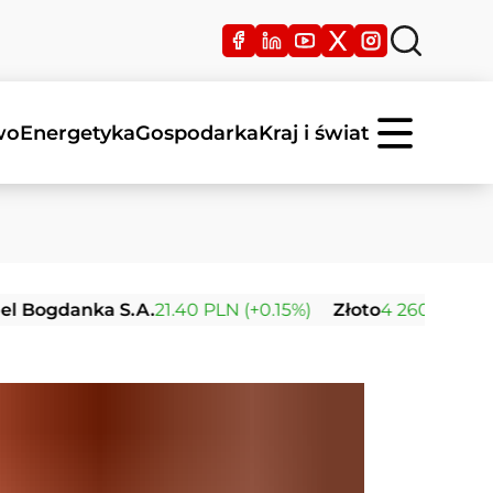
wo
Energetyka
Gospodarka
Kraj i świat
danka S.A.
21.40 PLN (+0.15%)
Złoto
4 260.61 USD (+0.3