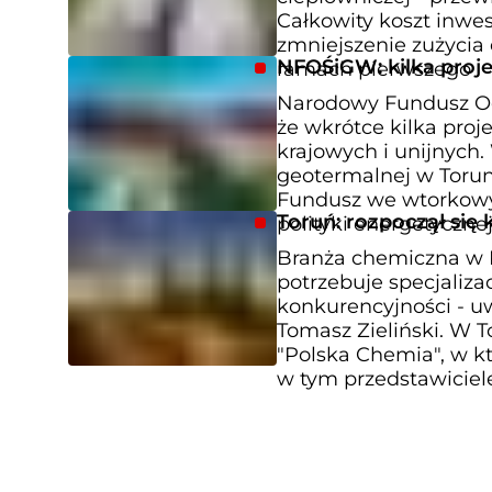
Całkowity koszt inwes
zmniejszenie zużycia 
NFOŚiGW: kilka proj
ramach pierwszego
Narodowy Fundusz Oc
że wkrótce kilka pro
krajowych i unijnych.
geotermalnej w Torun
Fundusz we wtorkowy
Toruń: rozpoczął się
polityki energetyczne
Branża chemiczna w P
potrzebuje specjaliza
konkurencyjności - u
Tomasz Zieliński. W 
"Polska Chemia", w k
w tym przedstawiciel