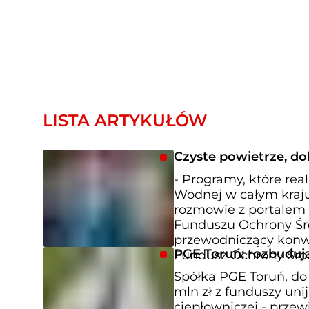
LISTA ARTYKUŁÓW
Czyste powietrze, d
- Programy, które re
Wodnej w całym kraju
rozmowie z portalem 
Funduszu Ochrony Śr
przewodniczący kon
PGE Toruń: rozbudują
Fundusz Ochrony Śro
Spółka PGE Toruń, do
mln zł z funduszy uni
ciepłowniczej - prze