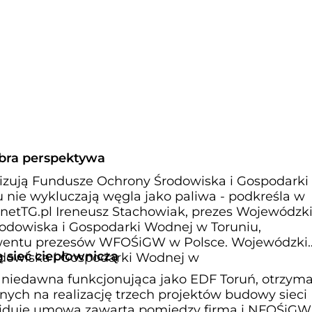
obra perspektywa
alizują Fundusze Ochrony Środowiska i Gospodarki
 nie wykluczają węgla jako paliwa - podkreśla w
netTG.pl Ireneusz Stachowiak, prezes Wojewódzk
odowiska i Gospodarki Wodnej w Toruniu,
wentu prezesów WFOŚiGW w Polsce. Wojewódzki
 sieć ciepłowniczą
dowiska i Gospodarki Wodnej w
 niedawna funkcjonująca jako EDF Toruń, otrzyma
jnych na realizację trzech projektów budowy sieci
widuje umowa zawarta pomiędzy firmą i NFOŚiGW