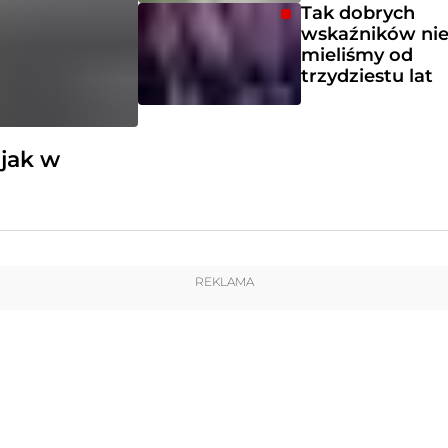
Tak dobrych
wskaźników ni
mieliśmy od
trzydziestu lat
jak w
REKLAMA