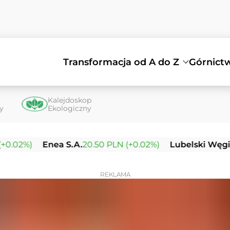
Transformacja od A do Z
Górnict
Kalejdoskop
ty
Ekologiczny
%)
Enea S.A.
20.50 PLN (+0.02%)
Lubelski Węgiel Bog
REKLAMA