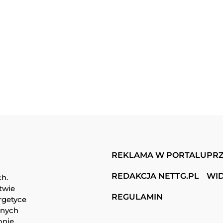
REKLAMA W PORTALU
PRZ
REDAKCJA NETTG.PL
WI
ch.
twie
REGULAMIN
rgetyce
snych
onie.