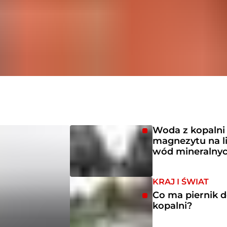
Woda z kopalni
magnezytu na li
wód mineralny
KRAJ I ŚWIAT
Co ma piernik 
kopalni?