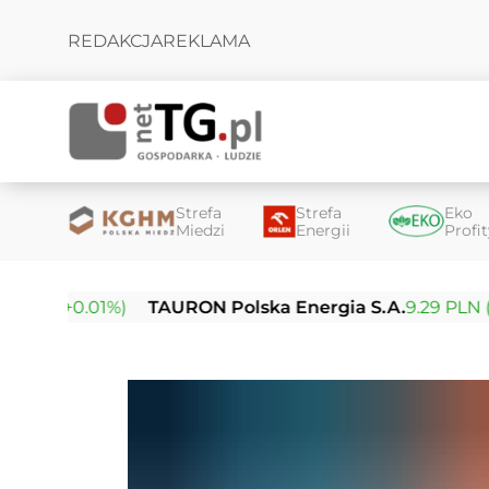
REDAKCJA
REKLAMA
Strefa
Strefa
Eko
Miedzi
Energii
Profi
 (+0.01%)
TAURON Polska Energia S.A.
9.29 PLN (+0.02