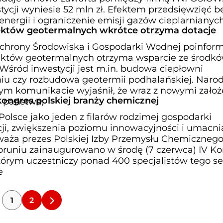
tycji wyniesie 52 mln zł. Efektem przedsięwzięć b
energii i ograniczenie emisji gazów cieplarnianyc
ektów geotermalnych wkrótce otrzyma dotacje
hrony Środowiska i Gospodarki Wodnej poinform
jektów geotermalnych otrzyma wsparcie ze środk
 Wśród inwestycji jest m.in. budowa ciepłowni
iu czy rozbudowa geotermii podhalańskiej. Naro
m komunikacie wyjaśnił, że wraz z nowymi zało
 kongres polskiej branży chemicznej
j państwa,
olsce jako jeden z filarów rodzimej gospodarki
cji, zwiększenia poziomu innowacyjności i umacni
waża prezes Polskiej Izby Przemysłu Chemicznego
Toruniu zainaugurowano w środę (7 czerwca) IV K
tórym uczestniczy ponad 400 specjalistów tego se
e
1
2