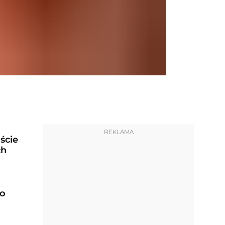
REKLAMA
ście
ch
do