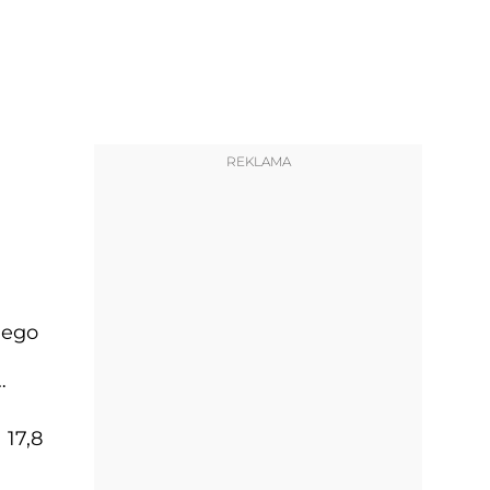
REKLAMA
iego
 17,8
.