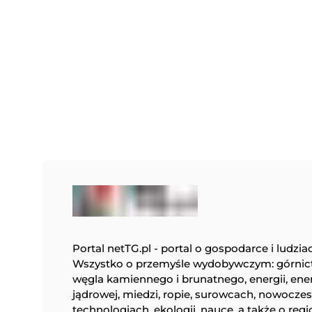
Portal netTG.pl - portal o gospodarce i ludzia
Wszystko o przemyśle wydobywczym: górnic
węgla kamiennego i brunatnego, energii, ene
jądrowej, miedzi, ropie, surowcach, nowocze
technologiach, ekologii, nauce, a także o regi