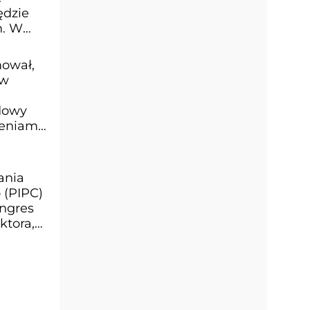
ędzie
h. W
ował,
ów
dowy
żeniami
ania
 (PIPC)
ongres
ktora,