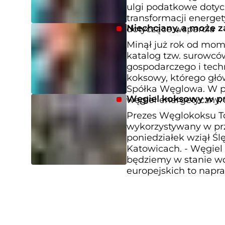
ulgi podatkowe dotyc
transformacji energet
Niechciany, a może 
dotyczące wsparcia
Minął już rok od mo
katalog tzw. surowcó
gospodarczego i tech
koksowy, którego głó
Spółka Węglowa. W p
Węgiel koksowy w prz
węgiel energetyczny.
Prezes Węglokoksu To
wykorzystywany w prz
poniedziałek wziął Ślę
Katowicach. - Węgiel
będziemy w stanie wd
europejskich to napr