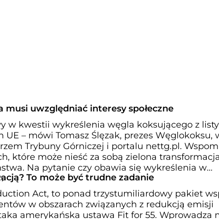
a musi uwzględniać interesy społeczne
 w kwestii wykreślenia węgla koksującego z listy
h UE – mówi Tomasz Ślęzak, prezes Węglokoksu, 
rzem Trybuny Górniczej i portalu nettg.pl. Wspom
h, które może nieść za sobą zielona transformacja
ństwa. Na pytanie czy obawia się wykreślenia w
zacją? To może być trudne zadanie
h
Reduction Act, to ponad trzystumiliardowy pakiet ws
entów w obszarach związanych z redukcją emisji
taka amerykańska ustawa Fit for 55. Wprowadza m