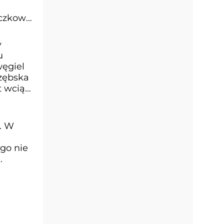
yczkowe
y
u
węgiel
rzębska
 wciąż
. W
go nie