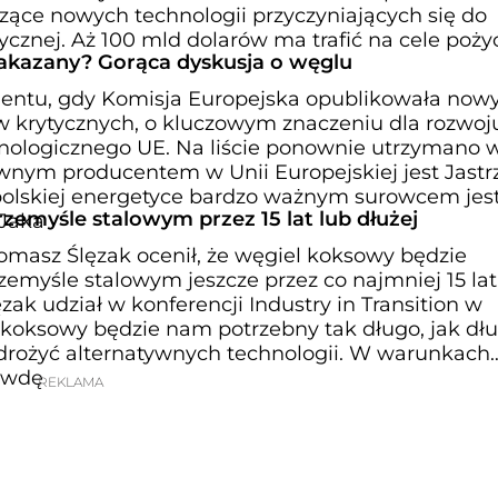
zące nowych technologii przyczyniających się do
ycznej. Aż 100 mld dolarów ma trafić na cele poż
zakazany? Gorąca dyskusja o węglu
mentu, gdy Komisja Europejska opublikowała now
w krytycznych, o kluczowym znaczeniu dla rozwoj
nologicznego UE. Na liście ponownie utrzymano 
wnym producentem w Unii Europejskiej jest Jast
olskiej energetyce bardzo ważnym surowcem jest
emyśle stalowym przez 15 lat lub dłużej
 Jaka
masz Ślęzak ocenił, że węgiel koksowy będzie
emyśle stalowym jeszcze przez co najmniej 15 lat
zak udział w konferencji Industry in Transition w
 koksowy będzie nam potrzebny tak długo, jak dłu
rożyć alternatywnych technologii. W warunkach
awdę
REKLAMA