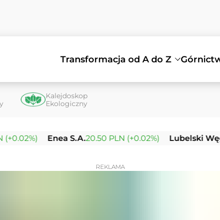
Transformacja od A do Z
Górnict
Kalejdoskop
ty
Ekologiczny
.02%)
Enea S.A.
20.50 PLN (+0.02%)
Lubelski Węgiel 
REKLAMA