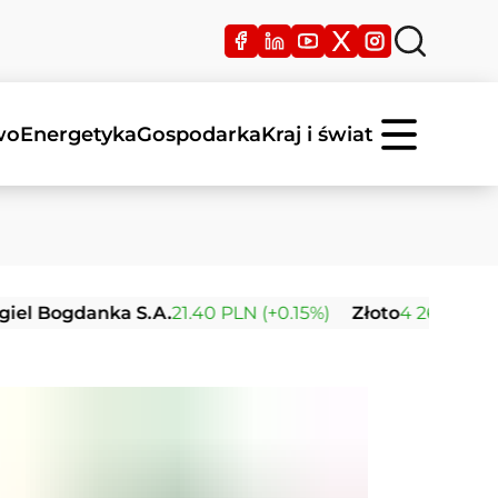
wo
Energetyka
Gospodarka
Kraj i świat
Bogdanka S.A.
21.40 PLN (+0.15%)
Złoto
4 260.61 USD (+0