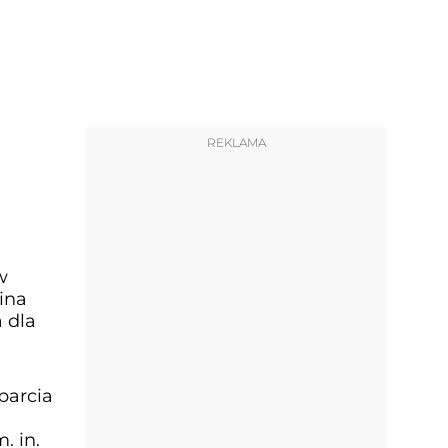
REKLAMA
w
ina
 dla
parcia
. in.