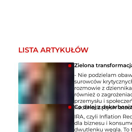
LISTA ARTYKUŁÓW
Zielona transformacj
- Nie podzielam obawy
surowców krytycznyc
rozmowie z dziennika
również o zagrożeniac
przemysłu i społecze
Co dalej z dekarboni
nadchodzących latac
IRA, czyli Inflation 
dla biznesu i konsum
dwutlenku węgla. To 