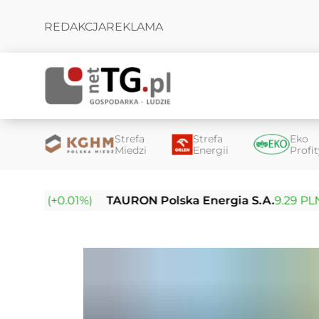
REDAKCJA
REKLAMA
Strefa
Strefa
Eko
Miedzi
Energii
Profi
PLN (+0.01%)
TAURON Polska Energia S.A.
9.29 PLN (+0