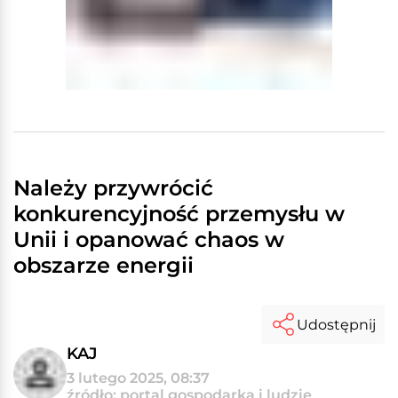
Należy przywrócić
konkurencyjność przemysłu w
Unii i opanować chaos w
obszarze energii
Udostępnij
KAJ
3 lutego 2025, 08:37
źródło: portal gospodarka i ludzie