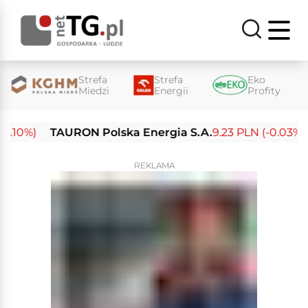
Strefa
Strefa
Eko
Miedzi
Energii
Profity
10%)
TAURON Polska Energia S.A.
9.23 PLN (-0.03%)
E
REKLAMA