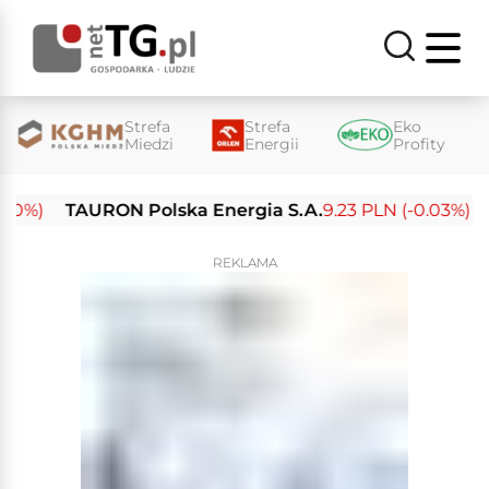
Strefa
Strefa
Eko
Miedzi
Energii
Profity
)
TAURON Polska Energia S.A.
9.23 PLN (-0.03%)
Enea
REKLAMA