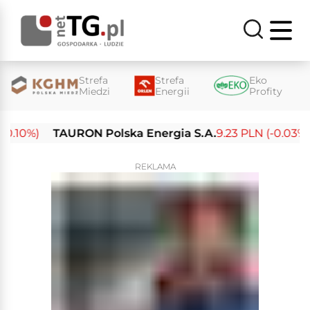
Strefa
Strefa
Eko
Miedzi
Energii
Profity
.10%)
TAURON Polska Energia S.A.
9.23 PLN (-0.03%)
REKLAMA