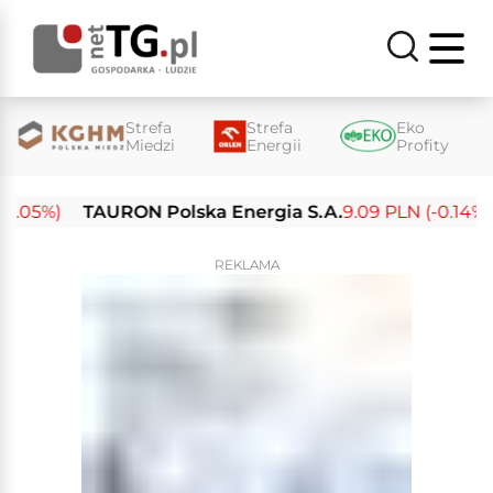
Strefa
Strefa
Eko
Miedzi
Energii
Profity
.05%)
TAURON Polska Energia S.A.
9.09 PLN (-0.14%)
REKLAMA