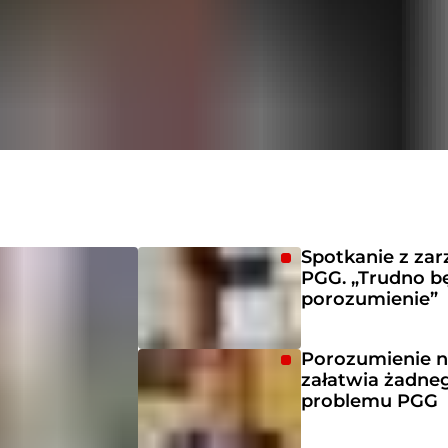
Spotkanie z za
PGG. „Trudno b
porozumienie”
Porozumienie n
załatwia żadne
problemu PGG