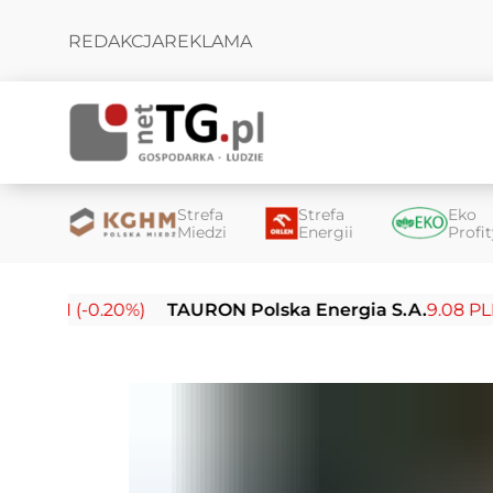
REDAKCJA
REKLAMA
Strefa
Strefa
Eko
Miedzi
Energii
Profi
PLN (-0.20%)
TAURON Polska Energia S.A.
9.08 PLN (-0