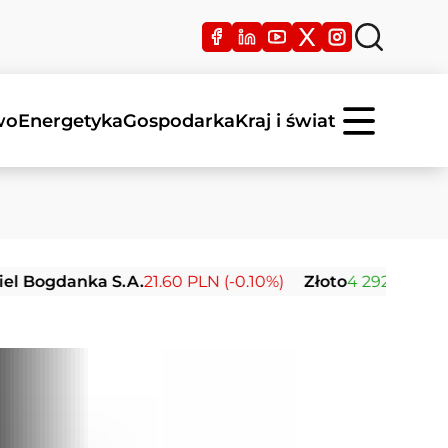
wo
Energetyka
Gospodarka
Kraj i świat
Bogdanka S.A.
21.60 PLN (-0.10%)
Złoto
4 292.65 USD (+1.