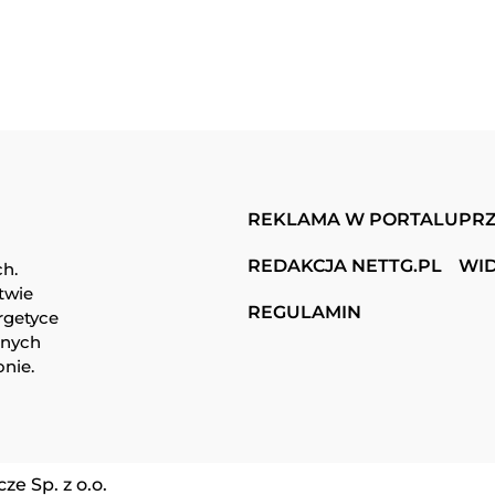
REKLAMA W PORTALU
PRZ
REDAKCJA NETTG.PL
WI
ch.
twie
REGULAMIN
rgetyce
snych
onie.
e Sp. z o.o.