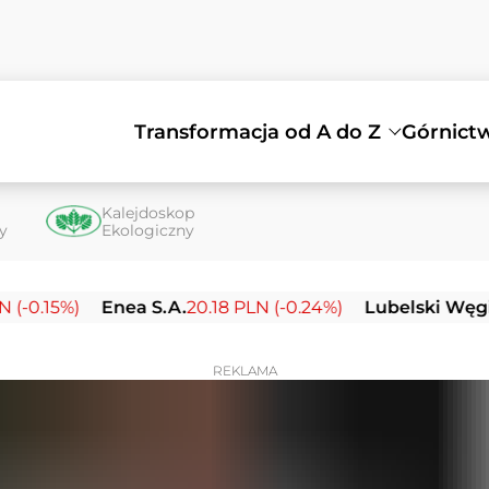
Transformacja od A do Z
Górnict
Kalejdoskop
ty
Ekologiczny
.15%)
Enea S.A.
20.18 PLN (-0.24%)
Lubelski Węgiel 
REKLAMA