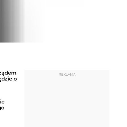
rządem
REKLAMA
ędzie o
ie
go