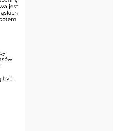
wa jest
śląskich
 potem
by
zasów
i
ą być