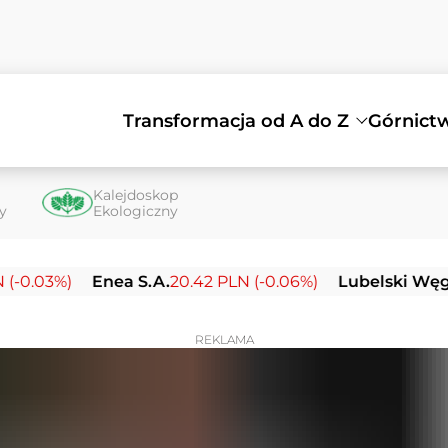
Transformacja od A do Z
Górnict
Kalejdoskop
ty
Ekologiczny
03%)
Enea S.A.
20.42 PLN (-0.06%)
Lubelski Węgiel B
REKLAMA