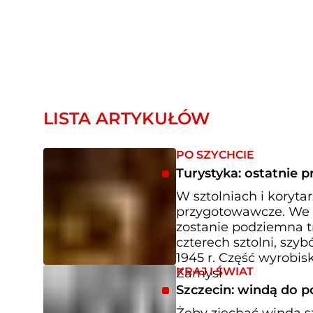
LISTA ARTYKUŁÓW
PO SZYCHCIE
Turystyka: ostatnie 
W sztolniach i koryta
przygotowawcze. We w
zostanie podziemna tr
czterech sztolni, szyb
1945 r. Część wyrobi
KRAJ I ŚWIAT
Zamysł
Szczecin: windą do 
Żeby zjechać windą s