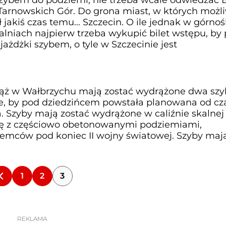
 Tarnowskich Gór. Do grona miast, w których możli
ł jakiś czas temu... Szczecin. O ile jednak w górno
alniach najpierw trzeba wykupić bilet wstępu, by
jażdżki szybem, o tyle w Szczecinie jest
iąż w Wałbrzychu mają zostać wydrążone dwa szy
ne, by pod dziedzińcem powstała planowana od c
a. Szyby mają zostać wydrążone w caliźnie skalnej 
ię z częściowo obetonowanymi podziemiami,
mców pod koniec II wojny światowej. Szyby maj
1
2
3
REKLAMA