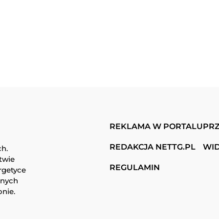
REKLAMA W PORTALU
PRZ
REDAKCJA NETTG.PL
WI
ch.
twie
REGULAMIN
rgetyce
snych
onie.