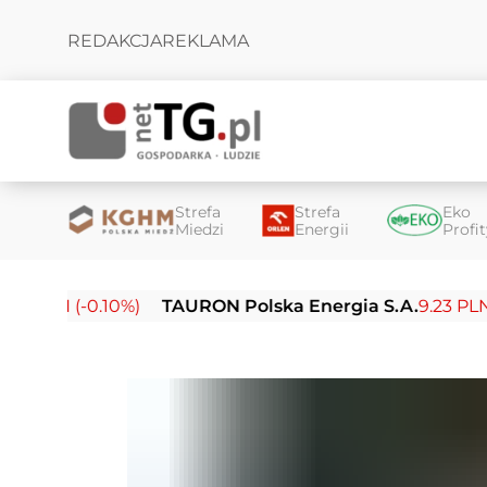
REDAKCJA
REKLAMA
Strefa
Strefa
Eko
Miedzi
Energii
Profi
PLN (-0.10%)
TAURON Polska Energia S.A.
9.23 PLN (-0.