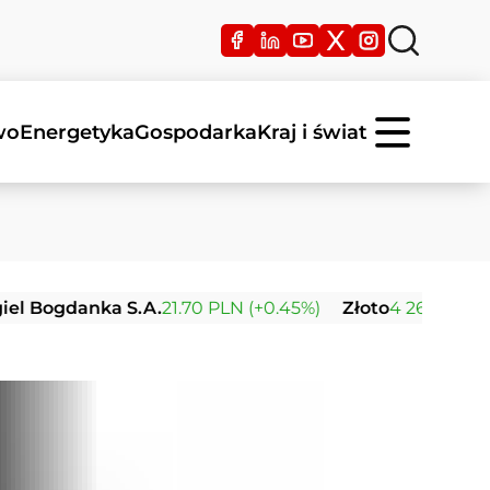
wo
Energetyka
Gospodarka
Kraj i świat
ogdanka S.A.
21.70 PLN (+0.45%)
Złoto
4 263.28 USD (+0