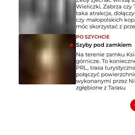
Wieliczki, Zabrza czy
taka atrakcja, dołączy
czy małopolskich kop
móc skorzystać z prze
PO SZYCHCIE
Szyby pod zamkiem
Na terenie zamku Ks
górnicze. To koniecz
PRL, trasa turystyczn
połączyć powierzchn
wykonanymi przez Nie
zgłębione z Tarasu