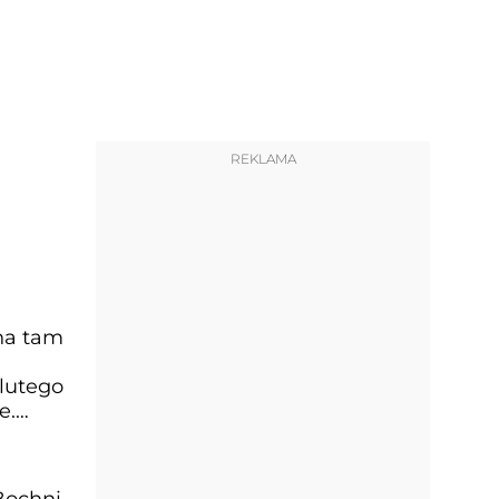
REKLAMA
na tam
 lutego
e.
Bochni,