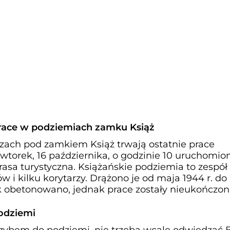
prace w podziemiach zamku Książ
rzach pod zamkiem Książ trwają ostatnie prace
torek, 16 października, o godzinie 10 uruchomio
asa turystyczna. Książańskie podziemia to zespół
ów i kilku korytarzy. Drążono je od maja 1944 r. do
sk obetonowano, jednak prace zostały nieukończon
podziemi
zybem do podziemi, nie trzeba wcale odwiedzać 