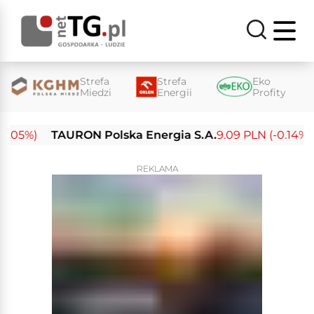
Strefa
Strefa
Eko
Miedzi
Energii
Profity
05%)
TAURON Polska Energia S.A.
9.09 PLN (-0.14%)
REKLAMA