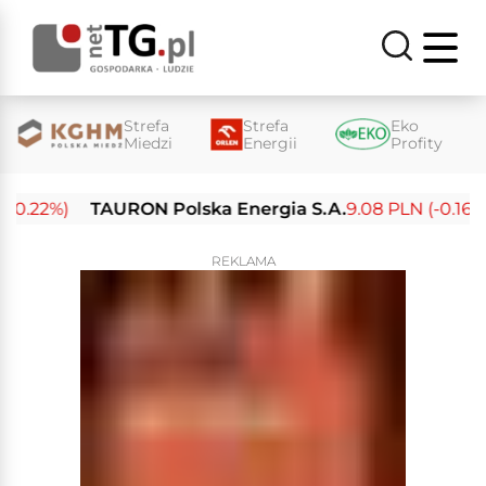
Strefa
Strefa
Eko
Miedzi
Energii
Profity
0.22%)
TAURON Polska Energia S.A.
9.08 PLN (-0.16%)
REKLAMA