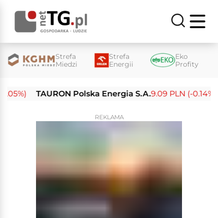
Strefa
Strefa
Eko
Miedzi
Energii
Profity
.05%)
TAURON Polska Energia S.A.
9.09 PLN (-0.14%)
REKLAMA