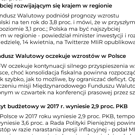
bciej rozwijającym się krajem w regionie
ndusz Walutowy podniósł prognozy wzrostu
ski na ten rok do 3,8 proc. i mówi, że w przyszły
poziomie 3,1 proc.; Polska ma być najszybciej
em w regionie - powiedział minister inwestycji i r
iedzielę, 14 kwietnia, na Twitterze MIiR opublikow
dusz Walutowy oczekuje wzrostów w Polsce
W oczekuje kontynuacji silnego przyspieszenia w
ce, choć konsolidacja fiskalna powinna rozpocząć
szybko, jak to możliwe, by ograniczać deficyt. Op
adczeniu misji Międzynarodowego Funduszu Walu
onym w czwartek na konferencji prasowej przez s
t budżetowy w 2017 r. wyniesie 2,9 proc. PKB
Polsce w 2017 roku wyniesie 2,9 proc. PKB, tempo
niesie 3,6 proc. a Rada Polityki Pieniężnej powi
óp w razie narastania presji inflacyjnej - podał