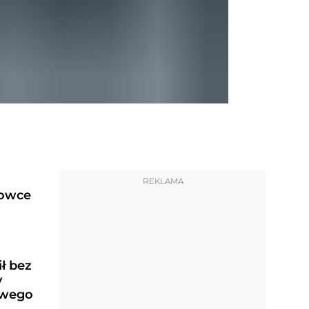
REKLAMA
rowce
ł bez
y
owego