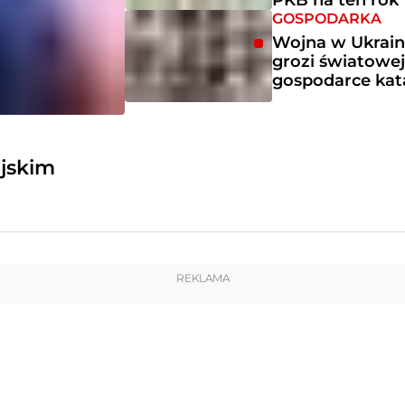
PKB na ten rok
GOSPODARKA
Wojna w Ukrain
grozi światowe
gospodarce kat
ejskim
REKLAMA