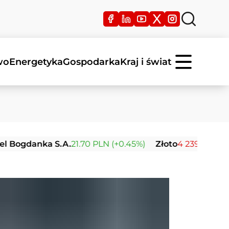
wo
Energetyka
Gospodarka
Kraj i świat
danka S.A.
21.70 PLN (+0.45%)
Złoto
4 239.21 USD (-0.03