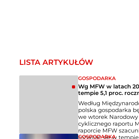
LISTA ARTYKUŁÓW
GOSPODARKA
Wg MFW w latach 202
tempie 5,1 proc. rocz
Według Międzynarod
polska gospodarka będ
we wtorek Narodowy B
cyklicznego raportu
raporcie MFW szacunk
GOSPODARKA
rozwijać się w tempie 