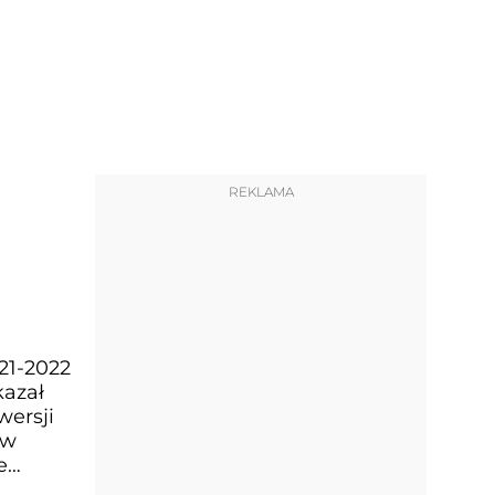
REKLAMA
21-2022
kazał
wersji
 w
e