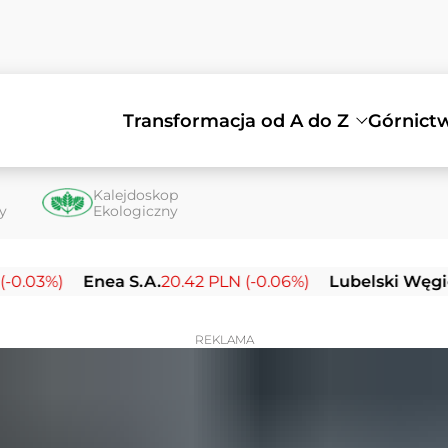
Transformacja od A do Z
Górnict
Kalejdoskop
ty
Ekologiczny
%)
Enea S.A.
20.42 PLN (-0.06%)
Lubelski Węgiel Bog
REKLAMA