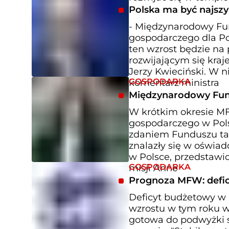
Polska ma być najszy
- Międzynarodowy Fu
gospodarczego dla Pol
ten wzrost będzie na 
rozwijającym się kraj
Jerzy Kwieciński. W n
GOSPODARKA
komentarz ministra
Międzynarodowy Fun
W krótkim okresie MF
gospodarczego w Pols
zdaniem Funduszu tak 
znalazły się w oświ
w Polsce, przedstawi
GOSPODARKA
misji Anne
Prognoza MFW: deficy
Deficyt budżetowy w 
wzrostu w tym roku wy
gotowa do podwyżki st