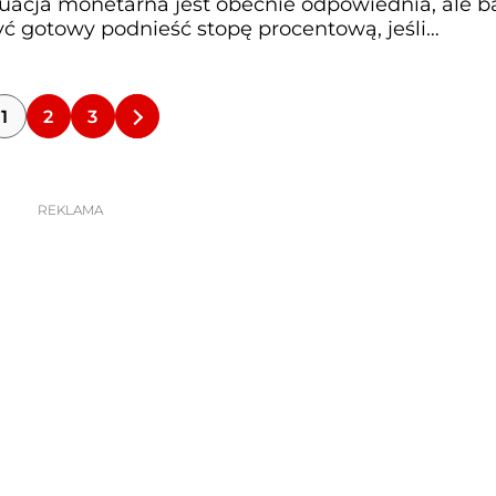
ytuacja monetarna jest obecnie odpowiednia, ale 
yć gotowy podnieść stopę procentową, jeśli
1
2
3
REKLAMA