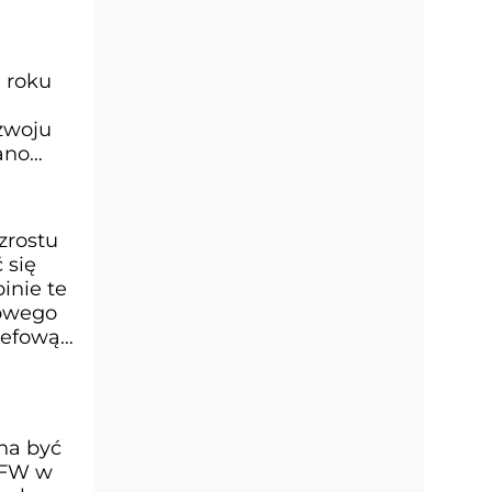
m roku
ozwoju
ano
zrostu
 się
inie te
towego
zefową
nna być
 MFW w