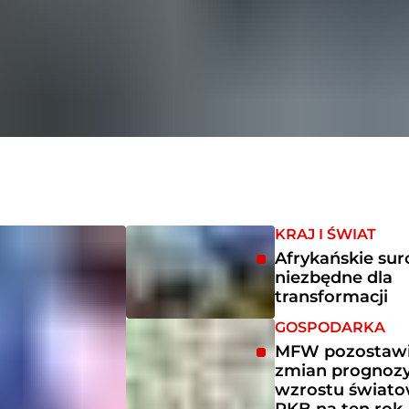
KRAJ I ŚWIAT
Afrykańskie su
niezbędne dla
transformacji
GOSPODARKA
MFW pozostawi
zmian prognoz
wzrostu świat