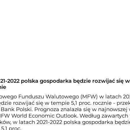
1-2022 polska gospodarka będzie rozwijać się w
nie
owego Funduszu Walutowego (MFW) w latach 20
zie rozwijać się w tempie 5,1 proc. rocznie - prze
ank Polski. Prognoza znalazła się w najnowszej 
 MFW World Economic Outlook. Według zawartych
ów, w latach 2021-2022 polska gospodarka będzi
5,1 proc.