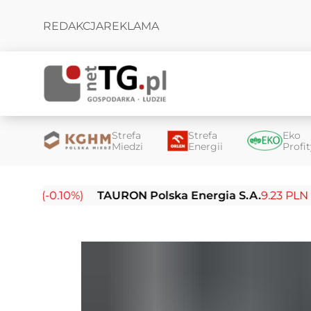
REDAKCJA
REKLAMA
Strefa
Strefa
Eko
Miedzi
Energii
Profi
 (-0.10%)
TAURON Polska Energia S.A.
9.23 PLN (-0.03