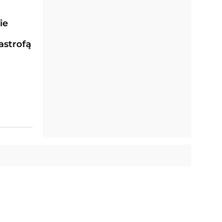
ie
j
astrofą