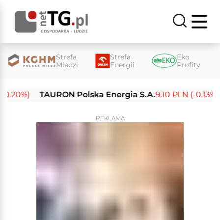
Strefa
Strefa
Eko
Miedzi
Energii
Profity
.20%)
TAURON Polska Energia S.A.
9.10 PLN (-0.13%)
REKLAMA