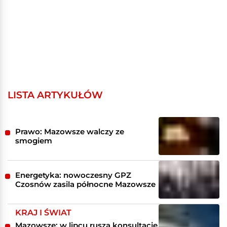
LISTA ARTYKUŁÓW
Prawo: Mazowsze walczy ze
smogiem
Energetyka: nowoczesny GPZ
Czosnów zasila północne Mazowsze
KRAJ I ŚWIAT
Mazowsze: w lipcu ruszą konsultacje