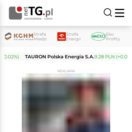
Strefa
Strefa
Eko
Miedzi
Energii
Profity
0.02%)
TAURON Polska Energia S.A.
9.28 PLN (+0.01%)
REKLAMA